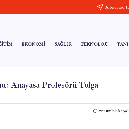
Subscribe t
ĞİTİM
EKONOMİ
SAĞLIK
TEKNOLOJİ
TANI
nu: Anayasa Profesörü Tolga
Silivri’deki
yorumlar kapal
Yeni
Duruşma
Salonu: