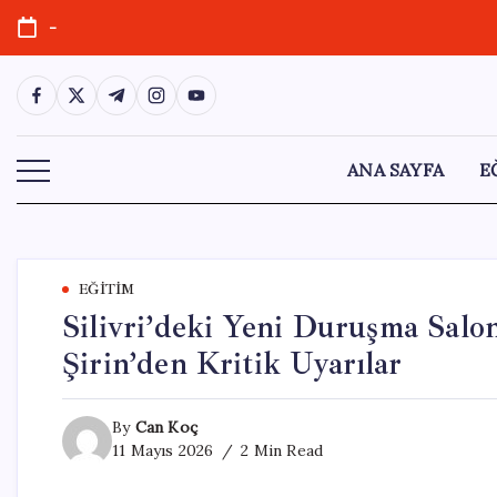
Skip
-
to
content
https://www.facebook.com/
https://twitter.com/
https://t.me/
https://www.instagram.com/
https://youtube.com/
ANA SAYFA
E
EĞITIM
Silivri’deki Yeni Duruşma Salo
Şirin’den Kritik Uyarılar
By
Can Koç
11 Mayıs 2026
2 Min Read