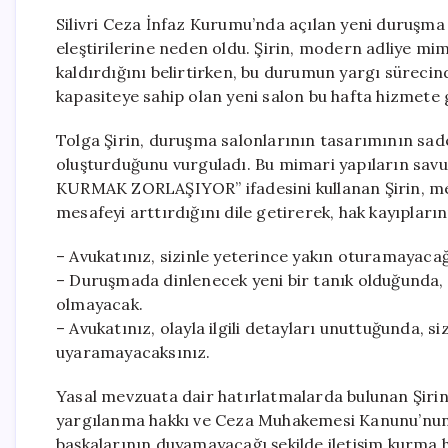
Silivri Ceza İnfaz Kurumu’nda açılan yeni duruşma 
eleştirilerine neden oldu. Şirin, modern adliye mi
kaldırdığını belirtirken, bu durumun yargı sürecinde
kapasiteye sahip olan yeni salon bu hafta hizmete 
Tolga Şirin, duruşma salonlarının tasarımının sadece
oluşturduğunu vurguladı. Bu mimari yapıların savu
KURMAK ZORLAŞIYOR” ifadesini kullanan Şirin, mev
mesafeyi arttırdığını dile getirerek, hak kayıplarını
– Avukatınız, sizinle yeterince yakın oturamayaca
– Duruşmada dinlenecek yeni bir tanık olduğunda, 
olmayacak.
– Avukatınız, olayla ilgili detayları unuttuğunda, 
uyaramayacaksınız.
Yasal mevzuata dair hatırlatmalarda bulunan Şiri
yargılanma hakkı ve Ceza Muhakemesi Kanunu’nun 1
başkalarının duyamayacağı şekilde iletişim kurma ha