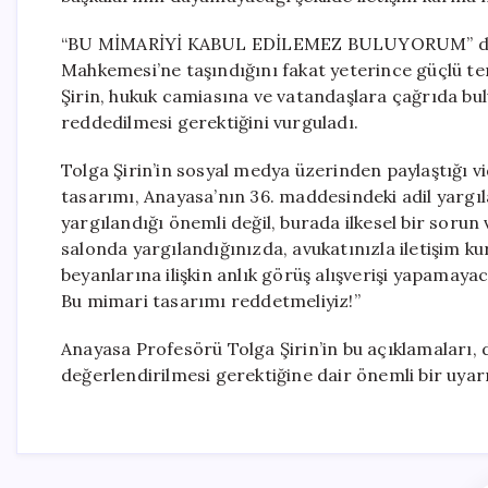
“BU MİMARİYİ KABUL EDİLEMEZ BULUYORUM” diyen 
Mahkemesi’ne taşındığını fakat yeterince güçlü tem
Şirin, hukuk camiasına ve vatandaşlara çağrıda bu
reddedilmesi gerektiğini vurguladı.
Tolga Şirin’in sosyal medya üzerinden paylaştığı v
tasarımı, Anayasa’nın 36. maddesindeki adil yargı
yargılandığı önemli değil, burada ilkesel bir sorun
salonda yargılandığınızda, avukatınızla iletişim k
beyanlarına ilişkin anlık görüş alışverişi yapamay
Bu mimari tasarımı reddetmeliyiz!”
Anayasa Profesörü Tolga Şirin’in bu açıklamaları,
değerlendirilmesi gerektiğine dair önemli bir uyarı 