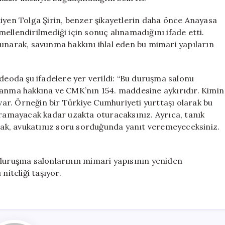
Tolga Şirin, benzer şikayetlerin daha önce Anayasa
ellendirilmediği için sonuç alınamadığını ifade etti.
lunarak, savunma hakkını ihlal eden bu mimari yapıların
ideoda şu ifadelere yer verildi: “Bu duruşma salonu
lanma hakkına ve CMK’nın 154. maddesine aykırıdır. Kimin
 var. Örneğin bir Türkiye Cumhuriyeti yurttaşı olarak bu
uramayacak kadar uzakta oturacaksınız. Ayrıca, tanık
acak, avukatınız soru sorduğunda yanıt veremeyeceksiniz.
 duruşma salonlarının mimari yapısının yeniden
niteliği taşıyor.