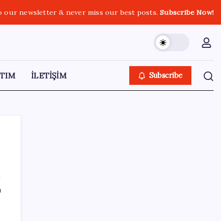
o our newsletter & never miss our best posts.
Subscribe Now!
TIM
İLETİŞİM
Subscribe
SON YAZILAR
ı
VakıfBank ikinci çeyrekte 16,7 milyar TL net
kâr elde etti