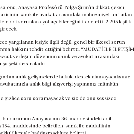
Anayasa
salonu, Anayasa Profesörü Tolga Şirin’in dikkat çekici
Profesörü
marisinin sanık ile avukat arasındaki mahremiyeti ortadan
Tolga
 ciddi sorunlara yol açabileceğini ifade etti. 2.295 kişilik
Şirin’den
girecek.
Kritik
Uyarılar
 yargılanan kişiyle ilgili değil, genel bir ilkesel sorun
için
nma hakkını tehdit ettiğini belirtti. “MÜDAFİ İLE İLETİŞİ
cut yerleşim düzeninin sanık ve avukat arasındaki
 şu şekilde sıraladı:
ğından anlık gelişmelerde hukuki destek alamayacaksınız.
avukatınızla anlık bilgi alışverişi yapmanız mümkün
size gizlice soru soramayacak ve siz de onu sessizce
n, bu durumun Anayasa’nın 36. maddesindeki adil
54. maddesinde belirtilen ‘sanık ile müdafiinin
kkı’ ilkesiyle bağdaşmadığını belirtti.