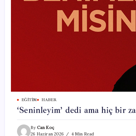
EĞITIM
HABER
‘Seninleyim’ dedi ama hiç bir 
By
Can Koç
26 Haziran 2026
4 Min Read