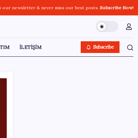
o our newsletter & never miss our best posts.
Subscribe Now!
TIM
İLETİŞİM
Subscribe
SON YAZILAR
KOBİ’ler için akıllı üretim üssü