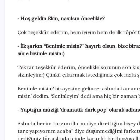
⁃ Hoş geldin Ekin, nasılsın öncelikle?
Çok teşekkür ederim, hem iyiyim hem de ilk röpör
⁃ İlk şarkın “Benimle misin?” hayırlı olsun, bize b
süre bizimle misin:)
Tekrar teşekkür ederim, öncelikle sorunun son kı
sizinleyim:) Çünkü çıkarmak istediğimiz çok fazl
Benimle misin? hikayesine gelince, aslında tamame
misin’ dedim. ‘Seninleyim’ dedi ama hiç bir zaman 
⁃ Yaptığın müziği ‘dramatik dark pop’ olarak adland
Aslında benim tarzım illa bu diye direttiğim bişey 
tarz yapıyorum acaba” diye düşünmediğimi farkett
dediğimiz tür aslında içinde karanlık bir duygusal