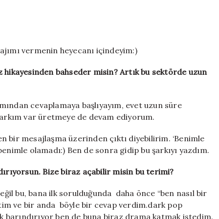
ama
hiç
bir
zaman
benimle
tajımı vermenin heyecanı içindeyim:)
olamadı
için
iraz hikayesinden bahseder misin? Artık bu sektörde uzun
smından cevaplamaya başlıyayım, evet uzun süre
a şarkım var üretmeye de devam ediyorum.
n bir mesajlaşma üzerinden çıktı diyebilirim. ‘Benimle
benimle olamadı:) Ben de sonra gidip bu şarkıyı yazdım.
ırıyorsun. Bize biraz açabilir misin bu terimi?
değil bu, bana ilk sorulduğunda daha önce “ben nasıl bir
im ve bir anda böyle bir cevap verdim.dark pop
lık barındırıyor ben de buna biraz drama katmak istedim.