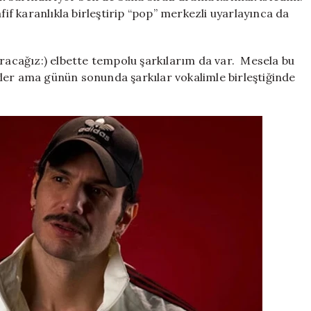
fif karanlıkla birleştirip “pop” merkezli uyarlayınca da
aracağız:) elbette tempolu şarkılarım da var. Mesela bu
ler ama günün sonunda şarkılar vokalimle birleştiğinde