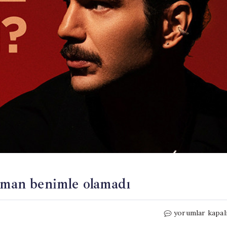
zaman benimle olamadı
‘Seninleyim’
yorumlar kapal
dedi