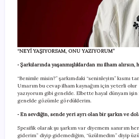
“NEYİ YAŞIYORSAM, ONU YAZIYORUM”
⁃ Şarkılarında yaşanmışlıklardan mı ilham alırsın,
“Benimle misin?” şarkımdaki “seninleyim” kısmı ta
Umarım bu cevap ilham kaynağım için yeterli olur
yazıyorum gibi genelde. Elbette hayal dünyam işin 
genelde gözümle gördüklerim.
⁃ En sevdiğin, sende yeri ayrı olan bir şarkın ve do
Spesifik olarak şu şarkım var diyemem sanırım her
giderim” diyip gidemediğim, “üzülmedim” diyip üz