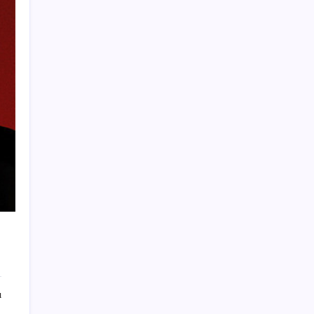
VakıfBank ikinci çeyrekte 16,7 milyar TL net
kâr elde etti
Google Pixel Watch 5 Sızdırıldı: İşte
Detaylar
ABD, İran-Umman anlaşması sonrası
ablukayı kaldıracak
İş Bankası Genel Müdürü Hakan Aran
görevden ayrılıyor
ING’den dolar/TL tahmini
Huawei Nova 16 SE 8500mAh Batarya ve
Uydu Bağlantısı ile Tanıtıldı
Fed Başkanı’ndan piyasaları sarsacak mesaj:
Enflasyon artarsa faiz artırımı yeniden
masaya gelecek
Butlan yönetiminden dikkat çeken
‘transfer’ yorumu: ‘Demek ki AK Parti,
ı
CHP’ye yaklaştı’