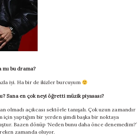
da mı bu drama?
la iyi. Ha bir de ikizler burcuyum
 mu? Sana en çok neyi öğretti müzik piyasası?
an olmadı açıkcası sektörle tanışalı. Çok uzun zamandır
 için yaptığım bir yerden şimdi başka bir noktaya
lmuştur. Bazen dönüp ‘Neden bunu daha önce denemedim?’
ereken zamanda oluyor.