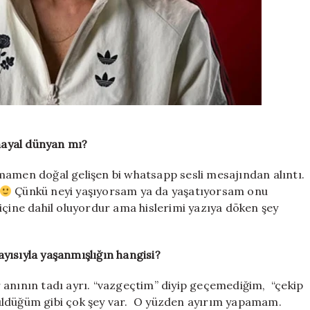
 hayal dünyan mı?
mamen doğal gelişen bi whatsapp sesli mesajından alıntı.
Çünkü neyi yaşıyorsam ya da yaşatıyorsam onu
içine dahil oluyordur ama hislerimi yazıya döken şey
layısıyla yaşanmışlığın hangisi?
 anının tadı ayrı. “vazgeçtim” diyip geçemediğim, “çekip
üldüğüm gibi çok şey var. O yüzden ayırım yapamam.