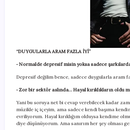
“DUYGULARLA ARAM FAZLA İYİ”
⁃ Normalde depresif misin yoksa sadece şarkılar
Depresif değilim bence, sadece duygularla aram faz
⁃ Zor bir sektör aslında… Hayal kırıklıkların oldu
Yani bu soruya net bi cevap verebilecek kadar zam
müzikle iç içeyim, ama sadece kendi başıma kendim
evriliyorum. Hayal kırıklığım olduysa kendime o
diye düşünüyorum. Ama sanırım her şey olması g