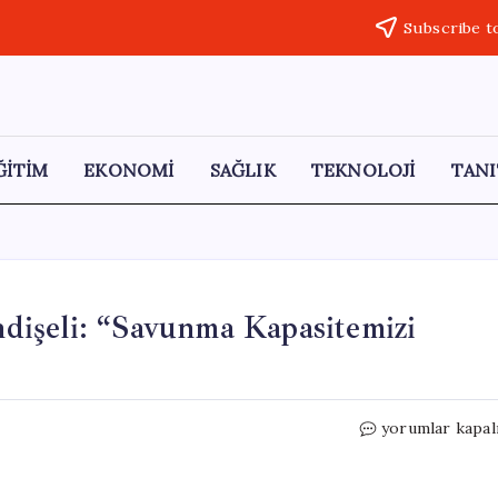
Subscribe t
ĞİTİM
EKONOMİ
SAĞLIK
TEKNOLOJİ
TANI
işeli: “Savunma Kapasitemizi
ABD
yorumlar kapal
Asker
Çekiyor,
Avrupa