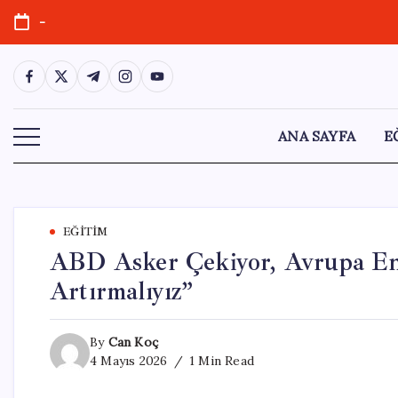
Skip
-
to
content
https://www.facebook.com/
https://twitter.com/
https://t.me/
https://www.instagram.com/
https://youtube.com/
ANA SAYFA
E
EĞITIM
ABD Asker Çekiyor, Avrupa End
Artırmalıyız”
By
Can Koç
4 Mayıs 2026
1 Min Read