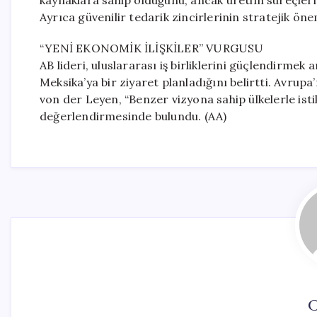
kaynaklara sahip olduğunu, ancak üretim süreçlerin
Ayrıca güvenilir tedarik zincirlerinin stratejik önem
“YENİ EKONOMİK İLİŞKİLER” VURGUSU
AB lideri, uluslararası iş birliklerini güçlendirm
Meksika’ya bir ziyaret planladığını belirtti. Avrup
von der Leyen, “Benzer vizyona sahip ülkelerle ist
değerlendirmesinde bulundu. (AA)
C