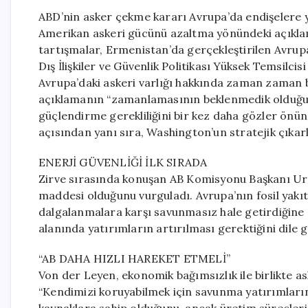
ABD’nin asker çekme kararı Avrupa’da endişelere 
Amerikan askeri gücünü azaltma yönündeki açıklamal
tartışmalar, Ermenistan’da gerçekleştirilen Avrup
Dış İlişkiler ve Güvenlik Politikası Yüksek Temsilci
Avrupa’daki askeri varlığı hakkında zaman zaman be
açıklamanın “zamanlamasının beklenmedik olduğu
güçlendirme gerekliliğini bir kez daha gözler önüne
açısından yanı sıra, Washington’un stratejik çıkarl
ENERJİ GÜVENLİĞİ İLK SIRADA
Zirve sırasında konuşan AB Komisyonu Başkanı Urs
maddesi olduğunu vurguladı. Avrupa’nın fosil yakıtl
dalgalanmalara karşı savunmasız hale getirdiğine d
alanında yatırımların artırılması gerektiğini dile g
“AB DAHA HIZLI HAREKET ETMELİ”
Von der Leyen, ekonomik bağımsızlık ile birlikte as
“Kendimizi koruyabilmek için savunma yatırımların