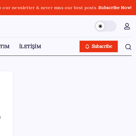
o our newsletter & never miss our best posts.
Subscribe Now!
TIM
İLETİŞİM
Subscribe
SON YAZILAR
ı
Telefonlar Direkt Uyduya Bağlanacak:
Starlink Mobile Geliyor