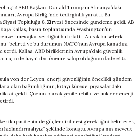
Endişeli:
yol açtı! ABD Başkanı Donald Trump’ın Almanya’daki
“Savunma
arı, Avrupa Birliği’nde tedirginlik yarattı. Bu
Kapasitemizi
a Siyasi Topluluğu 8. Zirvesi öncesinde gündeme geldi. AB
Artırmalıyız”
si Kaja Kallas, basın toplantısında Washington’un
için
nzer mesajlar verdiğini hatırlattı. Ancak bu seferki
nu” belirtti ve bu durumun NATO’nun Avrupa kanadını
 serdi. Kallas, ABD birliklerinin Avrupa’daki güvenlik
arı için de hayati bir öneme sahip olduğunu ifade etti.
ula von der Leyen, enerji güvenliğinin öncelikli gündem
ara olan bağımlılığının, kıtayı küresel piyasalardaki
ikkat çekti. Çözüm olarak yenilenebilir ve nükleer enerji
etirdi.
keri kapasitenin de güçlendirilmesi gerektiğini belirterek,
ı hızlandırmalıyız” şeklinde konuştu. Avrupa’nın mevcut