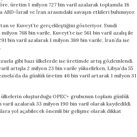
Petrol
öre, üretim 1 milyon 727 bin varil azalarak toplamda 18
Üretimi
a ABD-İsrail ve İran arasındaki savaşın etkileri bulunuyor.
Azaldı
için
stan ve Kuveyt’te gerçekleştiğini gösteriyor. Suudi
ilyon 768 bin varile, Kuveyt’te ise 561 bin varil azalış ile
91 bin varil azalarak 1 milyon 389 bin varile, İran’da ise
.
ezuela gibi bazı ülkelerde ise üretimde artış gözlemlendi.
aril artışla 2 milyon 23 bin varile yükselirken, Libya’da 55
enezuela’da da günlük üretim 46 bin varil artarak 1 milyon 31
i ülkelerin oluşturduğu OPEC+ grubunun toplam günlük
aril azalarak 33 milyon 190 bin varil olarak kaydedildi.
lara yol açabilecek önemli bir gelişme olarak dikkat