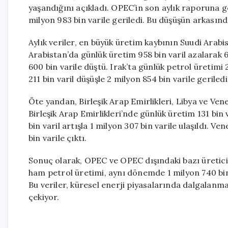
yaşandığını açıkladı. OPEC’in son aylık raporuna g
milyon 983 bin varile geriledi. Bu düşüşün arkasınd
Aylık veriler, en büyük üretim kaybının Suudi Arabi
Arabistan’da günlük üretim 958 bin varil azalarak 6 m
600 bin varile düştü. Irak’ta günlük petrol üretimi 2
211 bin varil düşüşle 2 milyon 854 bin varile geriledi
Öte yandan, Birleşik Arap Emirlikleri, Libya ve Ven
Birleşik Arap Emirlikleri’nde günlük üretim 131 bin v
bin varil artışla 1 milyon 307 bin varile ulaşıldı. V
bin varile çıktı.
Sonuç olarak, OPEC ve OPEC dışındaki bazı üretic
ham petrol üretimi, aynı dönemde 1 milyon 740 bin v
Bu veriler, küresel enerji piyasalarında dalgalanma
çekiyor.