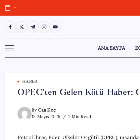
Skip
-
to
content
https://www.facebook.com/
https://twitter.com/
https://t.me/
https://www.instagram.com/
https://youtube.com/
ANA SAYFA
E
HABER
OPEC’ten Gelen Kötü Haber: G
By
Can Koç
13 Mayıs 2026
1 Min Read
Petrol İhraç Eden Ülkeler Örgütü (OPEC), nisanda