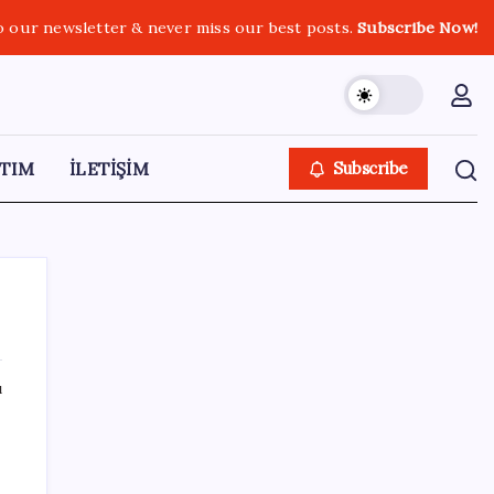
o our newsletter & never miss our best posts.
Subscribe Now!
TIM
İLETİŞİM
Subscribe
ı
SON YAZILAR
Kia EV2 Türkiye Yolcusu: İşte Beklenen
Fiyat ve Özellikler