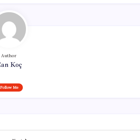
Author
an Koç
Follow Me