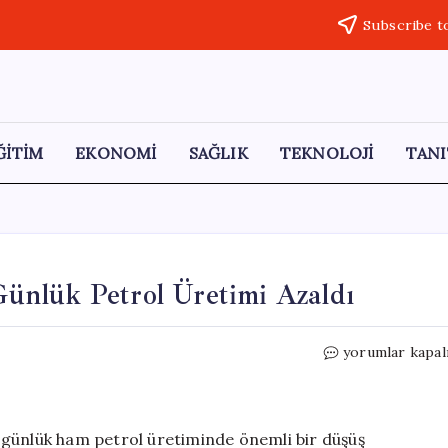
Subscribe t
ĞİTİM
EKONOMİ
SAĞLIK
TEKNOLOJİ
TANI
ünlük Petrol Üretimi Azaldı
OPEC’ten
yorumlar kapal
Gelen
Kötü
Haber:
Günlük
 günlük ham petrol üretiminde önemli bir düşüş