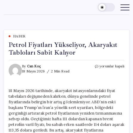
Skip
to
content
HABER
Petrol Fiyatları Yükseliyor, Akaryakıt
Tabloları Sabit Kalıyor
Petrol
By
Can Koç
yorumlar kapalı
Fiyatları
18 Mayıs 2026
2 Min Read
Yükseliyor,
Akaryakıt
Tabloları
18 Mayıs 2026 tarihinde, akaryakıt istasyonlarındaki fiyat
Sabit
tabelaları değişmeden kalırken, dünya genelinde petrol
Kalıyor
için
fiyatlarında belirgin bir artış gözlemleniyor. ABD’nin eski
başkanı Trump’ın İran’a yönelik sert uyarıları, bölgedeki
gerginliği artırarak petrol fiyatlarının yeniden tırmanmasına
sebep oldu. Geçtiğimiz hafta 111 dolardan kapanan brent
petrolün varil fiyatı, bu sabah erken saatlerde 114 doları aşarak
113,35 dolara geriledi. Bu artış, akaryakıt fiyatlarına