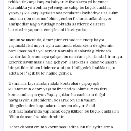
tehlike ile karşı karşıya kalıyor. Milyonlarca yıl boyunca
karanlıkta yön bulma yeteneğine sahip bu küçük canlılar,
yapay ışıkla karşılaştıklarında rotalarını kaybediyorlar. Bilim
insanları, bu durumu “ölüm çemberi” olarak adlandırıyor;
amfipodlar ışığın vurduğu noktada saatlerce dairesel
hareketler yaparak enerjilerini tüketiyorlar.
Bunun sonucunda, deniz pireleri sadece enerji kaybı
yaşamakla kalmıyor, aynı zamanda ekosistem dengesinin
bozulmasına da yol açıyor. Karanlık alanlarda gizlenerek
avcılardan korunmaya çalışan bu canlılar, ışık altında bir araya
gelerek savunmasız hale geliyor. Hareketsiz kalan ve şaşkın
bir şekilde dönen binlerce amfipod, bölgedeki balıklar için
adeta bir “açık büfe” haline geliyor.
Uzmanlar, kıyı alanlarındaki kontrolsüz yapay ışık
kullanımının deniz yaşamı üzerindeki olumsuz etkileri
konusunda uyarıyor. Yapay ışıklar, bu canlıların doğal
navigasyon sistemlerini bozarak onların yaşam
döngülerinden kopmalarına neden oluyor. Sahil
aydınlatmalarında yapılacak değişiklikler, bu küçük canlıların
“ölüm dansını” sonlandırabilir.
Deniz ekosisteminin korunması adına, bu tür aydınlatma