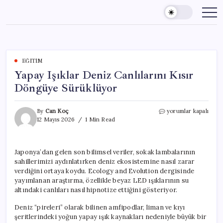
Skip
to
content
EĞITIM
Yapay Işıklar Deniz Canlılarını Kısır
Döngüye Sürüklüyor
Yapay
By
Can Koç
yorumlar kapalı
Işıklar
12 Mayıs 2026
1 Min Read
Deniz
Canlılarını
Kısır
Japonya’dan gelen son bilimsel veriler, sokak lambalarının
Döngüye
sahillerimizi aydınlatırken deniz ekosistemine nasıl zarar
Sürüklüyor
için
verdiğini ortaya koydu. Ecology and Evolution dergisinde
yayımlanan araştırma, özellikle beyaz LED ışıklarının su
altındaki canlıları nasıl hipnotize ettiğini gösteriyor.
Deniz “pireleri” olarak bilinen amfipodlar, liman ve kıyı
şeritlerindeki yoğun yapay ışık kaynakları nedeniyle büyük bir