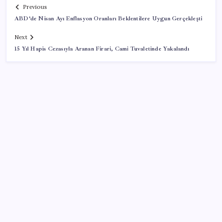
Previous
ABD’de Nisan Ayı Enflasyon Oranları Beklentilere Uygun Gerçekleşti
Next
15 Yıl Hapis Cezasıyla Aranan Firari, Cami Tuvaletinde Yakalandı
SON YAZILAR
Telefonlar Direkt Uyduya Bağlanacak: Starlink
Mobile Geliyor
iPhone 18 Pro Ne Zaman Tanıtılacak?
İmam hatipliler, imam hatip seçmedi