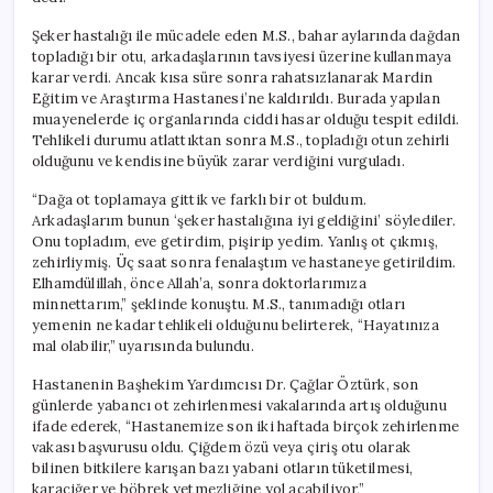
Şeker hastalığı ile mücadele eden M.S., bahar aylarında dağdan
topladığı bir otu, arkadaşlarının tavsiyesi üzerine kullanmaya
karar verdi. Ancak kısa süre sonra rahatsızlanarak Mardin
Eğitim ve Araştırma Hastanesi’ne kaldırıldı. Burada yapılan
muayenelerde iç organlarında ciddi hasar olduğu tespit edildi.
Tehlikeli durumu atlattıktan sonra M.S., topladığı otun zehirli
olduğunu ve kendisine büyük zarar verdiğini vurguladı.
“Dağa ot toplamaya gittik ve farklı bir ot buldum.
Arkadaşlarım bunun ‘şeker hastalığına iyi geldiğini’ söylediler.
Onu topladım, eve getirdim, pişirip yedim. Yanlış ot çıkmış,
zehirliymiş. Üç saat sonra fenalaştım ve hastaneye getirildim.
Elhamdülillah, önce Allah’a, sonra doktorlarımıza
minnettarım,” şeklinde konuştu. M.S., tanımadığı otları
yemenin ne kadar tehlikeli olduğunu belirterek, “Hayatınıza
mal olabilir,” uyarısında bulundu.
Hastanenin Başhekim Yardımcısı Dr. Çağlar Öztürk, son
günlerde yabancı ot zehirlenmesi vakalarında artış olduğunu
ifade ederek, “Hastanemize son iki haftada birçok zehirlenme
vakası başvurusu oldu. Çiğdem özü veya çiriş otu olarak
bilinen bitkilere karışan bazı yabani otların tüketilmesi,
karaciğer ve böbrek yetmezliğine yol açabiliyor,”