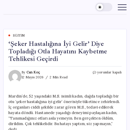
Skip
to
content
EĞITIM
‘Şeker Hastalığına İyi Gelir’ Diye
Topladığı Otla Hayatını Kaybetme
Tehlikesi Geçirdi
‘Şeker
By
Can Koç
yorumlar kapalı
Hastalığına
12 Mayıs 2026
2 Min Read
İyi
Gelir’
Diye
Mardin’de, 52 yaşındaki M.S. isimli kadın, dağda topladığı bir
Topladığı
otu ‘şeker hastalığına iyi gelir’ önerisiyle tüketince zehirlendi.
Otla
Hayatını
İç organları ciddi şekilde zarar gören M.S., tedavi edilerek
Kaybetme
hayata döndü. Hastanede yaşadığı deneyimi paylaşan kadın,
Tehlikesi
“Tanımadığınız otları asla yemeyin. Ben gerçekten öldüm,
Geçirdi
dirildim. Çok tehlikelidir. Bu hatayı yaptım, siz yapmayın,”
için
dedi.