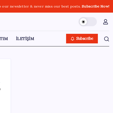
o our newsletter & never miss our best posts.
Subscribe Now!
TIM
İLETİŞİM
Subscribe
ı
SON YAZILAR
Google Pixel Watch 5 Sızdırıldı: İşte
Detaylar