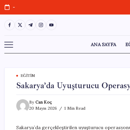
Skip
-
to
content
https://www.facebook.com/
https://twitter.com/
https://t.me/
https://www.instagram.com/
https://youtube.com/
ANA SAYFA
E
EĞITIM
Sakarya’da Uyuşturucu Operasy
By
Can Koç
20 Mayıs 2026
1 Min Read
Sakarya’da gerçekleştirilen uyuşturucu operasyonun