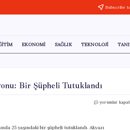
Subscribe t
ĞİTİM
EKONOMİ
SAĞLIK
TEKNOLOJİ
TANI
onu: Bir Şüpheli Tutuklandı
Sakarya’da
yorumlar kapal
Uyuşturucu
Operasyonu:
Bir
Şüpheli
da 25 yaşındaki bir şüpheli tutuklandı. Akyazı