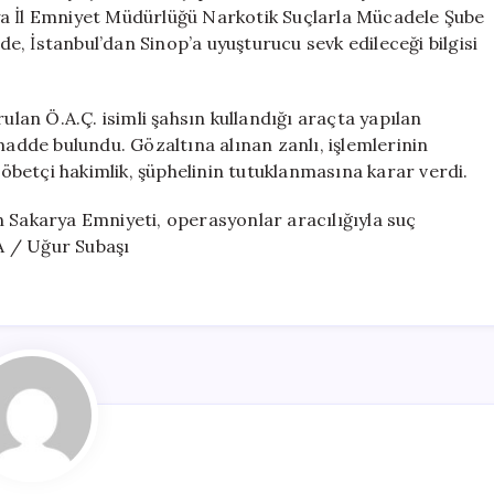
Tutuklandı
ya İl Emniyet Müdürlüğü Narkotik Suçlarla Mücadele Şube
için
, İstanbul’dan Sinop’a uyuşturucu sevk edileceği bilgisi
an Ö.A.Ç. isimli şahsın kullandığı araçta yapılan
dde bulundu. Gözaltına alınan zanlı, işlemlerinin
betçi hakimlik, şüphelinin tutuklanmasına karar verdi.
n Sakarya Emniyeti, operasyonlar aracılığıyla suç
A / Uğur Subaşı