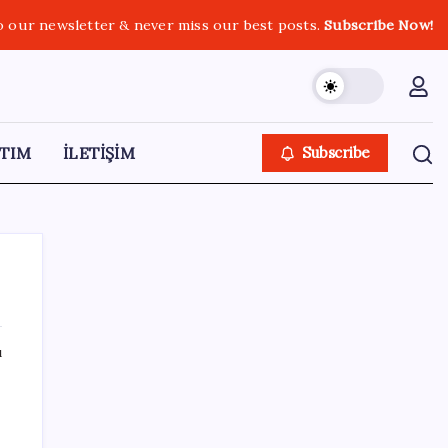
o our newsletter & never miss our best posts.
Subscribe Now!
TIM
İLETİŞİM
Subscribe
ı
SON YAZILAR
‘Çerçeve yasa’yı imzalamamış, paylaşımı
dikkat çekmişti: MHP’den ‘İzzet Ulvi Yönter’