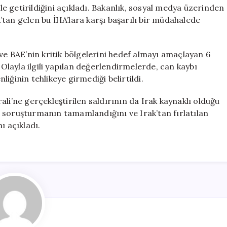
İHA
ale getirildiğini açıkladı. Bakanlık, sosyal medya üzerinden
Engellendi
tan gelen bu İHA’lara karşı başarılı bir müdahalede
için
ve BAE’nin kritik bölgelerini hedef almayı amaçlayan 6
 Olayla ilgili yapılan değerlendirmelerde, can kaybı
iğinin tehlikeye girmediği belirtildi.
li’ne gerçekleştirilen saldırının da Irak kaynaklı olduğu
kin soruşturmanın tamamlandığını ve Irak’tan fırlatılan
ı açıkladı.