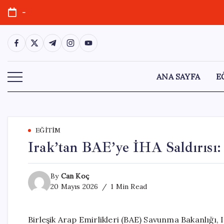
Skip
-
to
content
https://www.facebook.com/
https://twitter.com/
https://t.me/
https://www.instagram.com/
https://youtube.com/
ANA SAYFA
E
EĞITIM
Irak’tan BAE’ye İHA Saldırısı
By
Can Koç
20 Mayıs 2026
1 Min Read
Birleşik Arap Emirlikleri (BAE) Savunma Bakanlığı, 