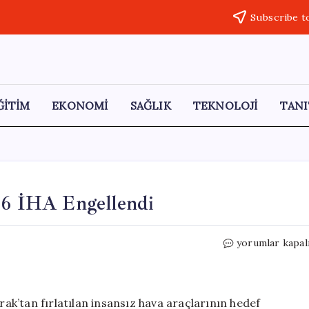
Subscribe t
ĞİTİM
EKONOMİ
SAĞLIK
TEKNOLOJİ
TANI
: 6 İHA Engellendi
Irak’tan
yorumlar kapal
BAE’ye
İHA
Saldırısı:
6
Irak’tan fırlatılan insansız hava araçlarının hedef