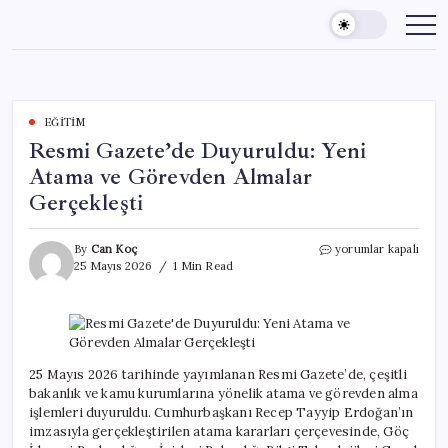
Skip
to
content
EĞITIM
Resmi Gazete’de Duyuruldu: Yeni
Atama ve Görevden Almalar
Gerçekleşti
Resmi
By
Can Koç
yorumlar kapalı
Gazete’de
25 Mayıs 2026
1 Min Read
Duyuruldu:
Yeni
Atama
ve
Görevden
Almalar
25 Mayıs 2026 tarihinde yayımlanan Resmi Gazete’de, çeşitli
Gerçekleşti
bakanlık ve kamu kurumlarına yönelik atama ve görevden alma
için
işlemleri duyuruldu. Cumhurbaşkanı Recep Tayyip Erdoğan’ın
imzasıyla gerçekleştirilen atama kararları çerçevesinde, Göç