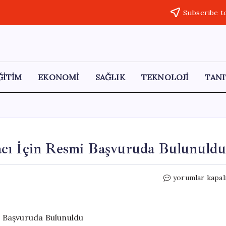
Subscribe t
ĞİTİM
EKONOMİ
SAĞLIK
TEKNOLOJİ
TANI
acı İçin Resmi Başvuruda Bulunuld
Kılıçdaroğlu’nu
yorumlar kapal
CHP’den
İhracı
İçin
Resmi