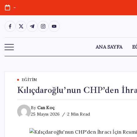
Skip
-
to
content
https://www.facebook.com/
https://twitter.com/
https://t.me/
https://www.instagram.com/
https://youtube.com/
ANA SAYFA
E
EĞITIM
Kılıçdaroğlu’nun CHP’den İhr
By
Can Koç
25 Mayıs 2026
2 Min Read