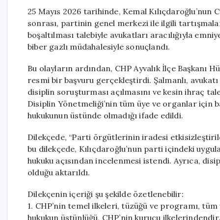
25 Mayıs 2026 tarihinde, Kemal Kılıçdaroğlu’nun 
sonrası, partinin genel merkezi ile ilgili tartışma
boşaltılması talebiyle avukatları aracılığıyla emni
biber gazlı müdahalesiyle sonuçlandı.
Bu olayların ardından, CHP Ayvalık İlçe Başkanı Hü
resmi bir başvuru gerçekleştirdi. Şalmanlı, avukat
disiplin soruşturması açılmasını ve kesin ihraç tal
Disiplin Yönetmeliği’nin tüm üye ve organlar için b
hukukunun üstünde olmadığı ifade edildi.
Dilekçede, “Parti örgütlerinin iradesi etkisizleştiri
bu dilekçede, Kılıçdaroğlu’nun parti içindeki uygu
hukuku açısından incelenmesi istendi. Ayrıca, disi
olduğu aktarıldı.
Dilekçenin içeriği şu şekilde özetlenebilir:
1. CHP’nin temel ilkeleri, tüzüğü ve programı, tüm 
hukukun üstünlüğü, CHP’nin kurucu ilkelerindendir