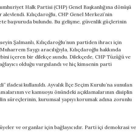
Başvuruda
Cumhuriyet Halk Partisi (CHP) Genel Başkanlığına dönüşü
Bulunuldu
lar alevlendi. Kılıçdaroğlu, CHP Genel Merkezi’nin
için
yete başvuruda bulundu. Bu gelişme, güvenlik güçlerinin
seyin Şalmanlı, Kılıçdaroğlu’nun partiden ihracı için
ı Muharrem Saygı aracılığıyla, Kılıçdaroğlu hakkında
ebini içeren bir dilekçe sundu. Dilekçede, CHP Tüzüğü ve
ağlayıcı olduğu vurgulandı ve hiç kimsenin parti
ldi” ifadesi kullanıldı. Ayvalık İlçe Seçim Kurulu’na sunulan
lamalarının ve kamuoyu önündeki açıklamalarının disiplin
plin süreçlerinin, kurumsal yapıyı korumak adına zorunlu
üyeler ve organlar için bağlayıcıdır. Parti içi demokrasi v
.