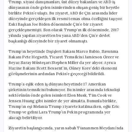
Trump, siyasi danışmanları, üst düzey bakanları ve ABD iş
dünyasının önde gelen isimlerinden oluşan geniş bir heyetle
birlikte Pekin’e ulaştı. Bu ziyaret, ABD ile Çin arasında lider
düzeyinde gerçekleşen ilk resmi temas olma özelliğini taşıyor.
Eski Başkan Joe Biden döneminde Çin’e bir ziyaret
gerçekleşmemişti. Son olarak Trump’ın ilk döneminde, 2017
yılında yapılan ziyaretten bu yana ABD’den Çin’e devlet
başkanlığı düzeyinde bir ziyaret olmamıştı.
Trump’ın heyetinde Dışişleri Bakanı Marco Rubio, Savunma
Bakanı Pete Hegseth, Ticaret Temsilcisi Jamieson Greer ve
Beyaz Saray Müsteşarı Stephen Miller da yer alıyor. Ayrıca
Hazine Bakanı Scott Bessent’in, Güney Kore’deki ekonomi
görüşmelerinin ardından Pekin’e geçeceği bildirildi.
Trump’a eşlik eden iş dünyası heyetinde 17 Amerikan
şirketinin temsilcisi bulunuyor. Bu isimler arasında teknoloji
sektörünün önde gelen isimleri Elon Musk, Tim Cook ve
Jensen Huang gibi isimler de yer almakta. Bununla birlikte,
Trump’ın eşi Melania Trump ziyarete katılmazken, oğlu Eric
Trump ve gelini Lara Trump’ın Pekin programında yer
alacağı belirtiliyor.
Ziyaretin başlangıcında, yarın sabah Tiananmen Meydanı’nda