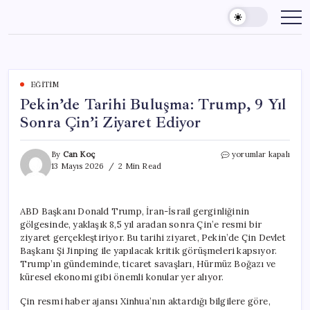
Skip
to
content
EĞITIM
Pekin’de Tarihi Buluşma: Trump, 9 Yıl
Sonra Çin’i Ziyaret Ediyor
Pekin’de
By
Can Koç
yorumlar kapalı
Tarihi
13 Mayıs 2026
2 Min Read
Buluşma:
Trump,
9
ABD Başkanı Donald Trump, İran-İsrail gerginliğinin
Yıl
gölgesinde, yaklaşık 8,5 yıl aradan sonra Çin’e resmi bir
Sonra
Çin’i
ziyaret gerçekleştiriyor. Bu tarihi ziyaret, Pekin’de Çin Devlet
Ziyaret
Başkanı Şi Jinping ile yapılacak kritik görüşmeleri kapsıyor.
Ediyor
Trump’ın gündeminde, ticaret savaşları, Hürmüz Boğazı ve
için
küresel ekonomi gibi önemli konular yer alıyor.
Çin resmi haber ajansı Xinhua’nın aktardığı bilgilere göre,