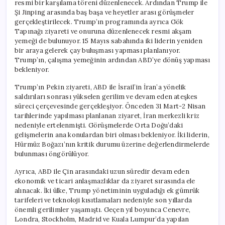
resmi bir karşılama töreni düzenlenecek. Ardından Trump ile
Şi Jinping arasında baş başa ve heyetler arası görüşmeler
gerçekleştirilecek. Trump’ın programında ayrıca Gök
Tapınağı ziyareti ve onuruna düzenlenecek resmi akşam
yemeği de bulunuyor. 15 Mayıs sabahında iki liderin yeniden
bir araya gelerek çay buluşması yapması planlanıyor.
Trump’ın, çalışma yemeğinin ardından ABD’ye dönüş yapması
bekleniyor.
Trump’ın Pekin ziyareti, ABD ile İsrail’in İran’a yönelik
saldırıları sonrası yükselen gerilim ve devam eden ateşkes
süreci çerçevesinde gerçekleşiyor. Önceden 31 Mart-2 Nisan
tarihlerinde yapılması planlanan ziyaret, İran merkezli kriz
nedeniyle ertelenmişti. Görüşmelerde Orta Doğu’daki
gelişmelerin ana konulardan biri olması bekleniyor. İki liderin,
Hürmüz Boğazı’nın kritik durumu üzerine değerlendirmelerde
bulunması öngörülüyor.
Ayrıca, ABD ile Çin arasındaki uzun süredir devam eden
ekonomik ve ticari anlaşmazlıklar da ziyaret sırasında ele
alınacak. İki ülke, Trump yönetiminin uyguladığı ek gümrük
tarifeleri ve teknoloji kısıtlamaları nedeniyle son yıllarda
önemli gerilimler yaşamıştı. Geçen yıl boyunca Cenevre,
Londra, Stockholm, Madrid ve Kuala Lumpur’da yapılan