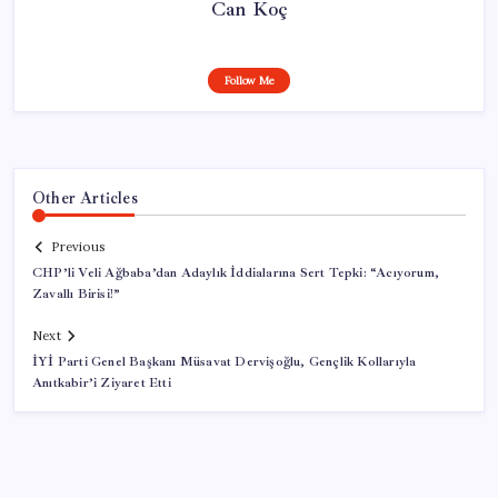
Can Koç
Follow Me
Other Articles
Previous
CHP’li Veli Ağbaba’dan Adaylık İddialarına Sert Tepki: “Acıyorum,
Zavallı Birisi!”
Next
İYİ Parti Genel Başkanı Müsavat Dervişoğlu, Gençlik Kollarıyla
Anıtkabir’i Ziyaret Etti