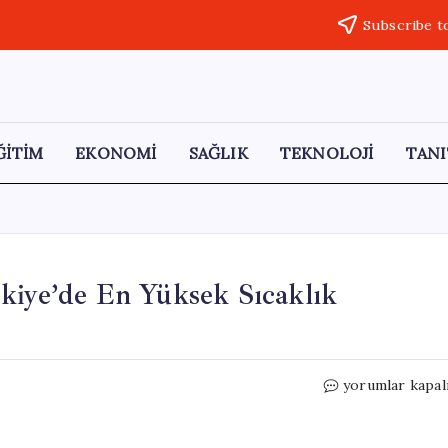
Subscribe t
ĞİTİM
EKONOMİ
SAĞLIK
TEKNOLOJİ
TANI
kiye’de En Yüksek Sıcaklık
Nisan
yorumlar kapal
Ayı
Sıcaklık
Raporu: