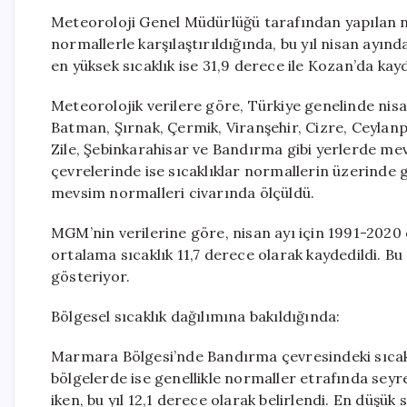
Meteoroloji Genel Müdürlüğü tarafından yapılan ni
normallerle karşılaştırıldığında, bu yıl nisan ayın
en yüksek sıcaklık ise 31,9 derece ile Kozan’da kayd
Meteorolojik verilere göre, Türkiye genelinde nisan 
Batman, Şırnak, Çermik, Viranşehir, Cizre, Ceylanpı
Zile, Şebinkarahisar ve Bandırma gibi yerlerde m
çevrelerinde ise sıcaklıklar normallerin üzerinde g
mevsim normalleri civarında ölçüldü.
MGM’nin verilerine göre, nisan ayı için 1991-2020
ortalama sıcaklık 11,7 derece olarak kaydedildi. Bu
gösteriyor.
Bölgesel sıcaklık dağılımına bakıldığında:
Marmara Bölgesi’nde Bandırma çevresindeki sıcakl
bölgelerde ise genellikle normaller etrafında sey
iken, bu yıl 12,1 derece olarak belirlendi. En düşük