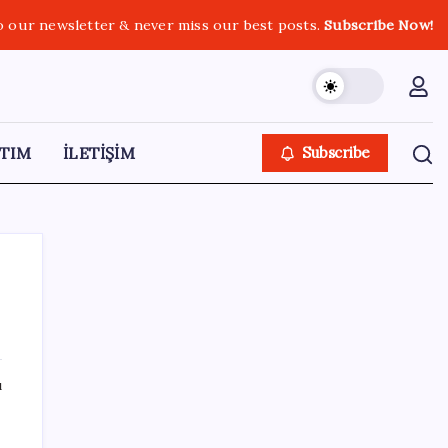
o our newsletter & never miss our best posts.
Subscribe Now!
TIM
İLETİŞİM
Subscribe
SON YAZILAR
ı
Telefonlar Direkt Uyduya Bağlanacak:
Starlink Mobile Geliyor