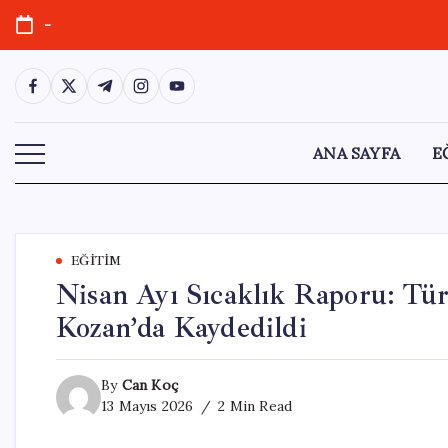
Skip
-
to
content
https://www.facebook.com/
https://twitter.com/
https://t.me/
https://www.instagram.com/
https://youtube.com/
ANA SAYFA
E
EĞITIM
Nisan Ayı Sıcaklık Raporu: Tür
Kozan’da Kaydedildi
By
Can Koç
13 Mayıs 2026
2 Min Read