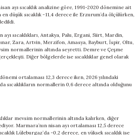
Türkiye’de
san ayı sıcaklık analizine göre, 1991-2020 dönemine ait
En
da en düşük sıcaklık -11,4 derece ile Erzurum’da ölçülürken,
Yüksek
edildi.
Sıcaklık
Kozan’da
ayı sıcaklıkları, Antakya, Palu, Ergani, Siirt, Mardin,
Kaydedildi
nar, Zara, Artvin, Merzifon, Amasya, Bayburt, İspir, Oltu,
için
evsim normallerinin altında seyretti. Demre ve Çeşme
erçekleşti. Diğer bölgelerde ise sıcaklıklar genel olarak
 dönemi ortalaması 12,3 derece iken, 2026 yılındaki
 da sıcaklıkların normallerin 0,6 derece altında olduğunu
ıklar mevsim normallerinin altında kalırken, diğer
rediyor. Marmara’nın nisan ayı ortalaması 12,5 derece
 sıcaklık Lüleburgaz’da -0,2 derece, en yüksek sıcaklık ise