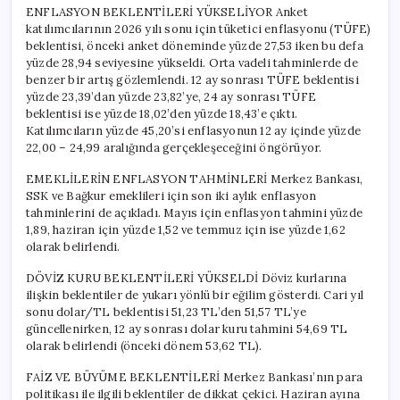
İzliyor
ENFLASYON BEKLENTİLERİ YÜKSELİYOR Anket
için
katılımcılarının 2026 yılı sonu için tüketici enflasyonu (TÜFE)
beklentisi, önceki anket döneminde yüzde 27,53 iken bu defa
yüzde 28,94 seviyesine yükseldi. Orta vadeli tahminlerde de
benzer bir artış gözlemlendi. 12 ay sonrası TÜFE beklentisi
yüzde 23,39’dan yüzde 23,82’ye, 24 ay sonrası TÜFE
beklentisi ise yüzde 18,02’den yüzde 18,43’e çıktı.
Katılımcıların yüzde 45,20’si enflasyonun 12 ay içinde yüzde
22,00 – 24,99 aralığında gerçekleşeceğini öngörüyor.
EMEKLİLERİN ENFLASYON TAHMİNLERİ Merkez Bankası,
SSK ve Bağkur emeklileri için son iki aylık enflasyon
tahminlerini de açıkladı. Mayıs için enflasyon tahmini yüzde
1,89, haziran için yüzde 1,52 ve temmuz için ise yüzde 1,62
olarak belirlendi.
DÖVİZ KURU BEKLENTİLERİ YÜKSELDİ Döviz kurlarına
ilişkin beklentiler de yukarı yönlü bir eğilim gösterdi. Cari yıl
sonu dolar/TL beklentisi 51,23 TL’den 51,57 TL’ye
güncellenirken, 12 ay sonrası dolar kuru tahmini 54,69 TL
olarak belirlendi (önceki dönem 53,62 TL).
FAİZ VE BÜYÜME BEKLENTİLERİ Merkez Bankası’nın para
politikası ile ilgili beklentiler de dikkat çekici. Haziran ayına