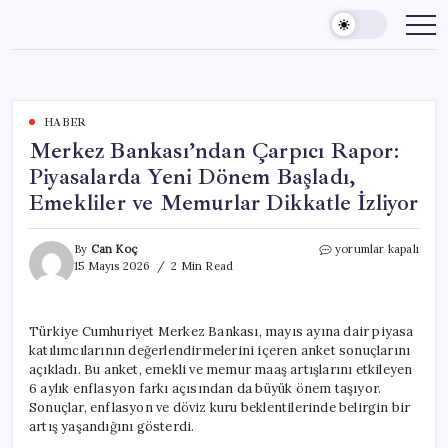
Skip
to
content
HABER
Merkez Bankası’ndan Çarpıcı Rapor:
Piyasalarda Yeni Dönem Başladı,
Emekliler ve Memurlar Dikkatle İzliyor
Merkez
By
Can Koç
yorumlar kapalı
Bankası’ndan
15 Mayıs 2026
2 Min Read
Çarpıcı
Rapor:
Piyasalarda
Türkiye Cumhuriyet Merkez Bankası, mayıs ayına dair piyasa
Yeni
katılımcılarının değerlendirmelerini içeren anket sonuçlarını
Dönem
Başladı,
açıkladı. Bu anket, emekli ve memur maaş artışlarını etkileyen
Emekliler
6 aylık enflasyon farkı açısından da büyük önem taşıyor.
ve
Sonuçlar, enflasyon ve döviz kuru beklentilerinde belirgin bir
Memurlar
artış yaşandığını gösterdi.
Dikkatle