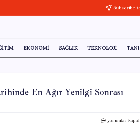
Subscribe t
ĞİTİM
EKONOMİ
SAĞLIK
TEKNOLOJİ
TANI
arihinde En Ağır Yenilgi Sonrası
İngiltere
yorumlar kapal
Başbakanı
Starmer,
Tarihinde