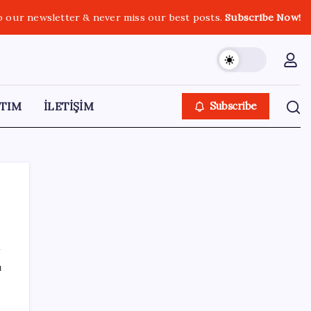
o our newsletter & never miss our best posts.
Subscribe Now!
TIM
İLETİŞİM
Subscribe
SON YAZILAR
ı
Telefonlar Direkt Uyduya Bağlanacak:
Starlink Mobile Geliyor