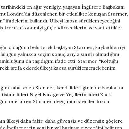
En
tarihindeki en ağır yenilgiyi yaşayan İngiltere Başbakanı
Ağır
şkent Londra’da düzenlenen bir etkinlikte konuşan Starmer,
Yenilgi
 ifadelerini kullandı. Ülkeyi kaosa sürüklemeyeceğini
Sonrası
geliştirerek ekonomiyi güçlendireceklerini ve vaat ettikleri
İstifa
İddialarını
Yalanladı
ğır olduğunu belirterek başlayan Starmer, kaybedilen iyi
için
umluluğun yalnızca seçim sonuçlarıyla sınırlı olmadığını,
mluluğunu da taşıdığını ifade etti. Starmer, “Koltuğu
rekli istifa ederek ülkeyi kaosa sürüklememek benim
ığını kabul eden Starmer, kendi liderliğinin de bazılarını
tisinin lideri Nigel Farage ve Yeşillerin lideri Zack
dığını öne süren Starmer, değişimin istenilen hızda
nın ülkeyi daha fakir, daha güvensiz ve düzensiz göçlere
e İngiltere için yeni bir yol haritası çizeceğini belirten