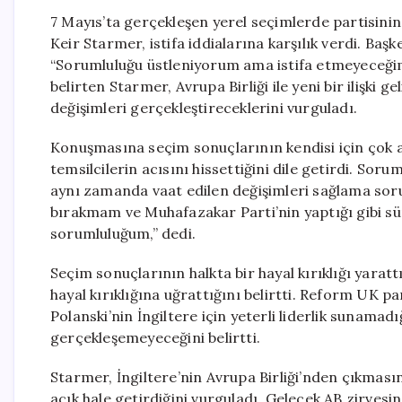
7 Mayıs’ta gerçekleşen yerel seçimlerde partisinin 
Keir Starmer, istifa iddialarına karşılık verdi. Ba
“Sorumluluğu üstleniyorum ama istifa etmeyeceğim”
belirten Starmer, Avrupa Birliği ile yeni bir ilişki 
değişimleri gerçekleştireceklerini vurguladı.
Konuşmasına seçim sonuçlarının kendisi için çok a
temsilcilerin acısını hissettiğini dile getirdi. Sor
aynı zamanda vaat edilen değişimleri sağlama soru
bırakmam ve Muhafazakar Parti’nin yaptığı gibi sü
sorumluluğum,” dedi.
Seçim sonuçlarının halkta bir hayal kırıklığı yaratt
hayal kırıklığına uğrattığını belirtti. Reform UK par
Polanski’nin İngiltere için yeterli liderlik sunama
gerçekleşemeyeceğini belirtti.
Starmer, İngiltere’nin Avrupa Birliği’nden çıkması
açık hale getirdiğini vurguladı. Gelecek AB zirvesind