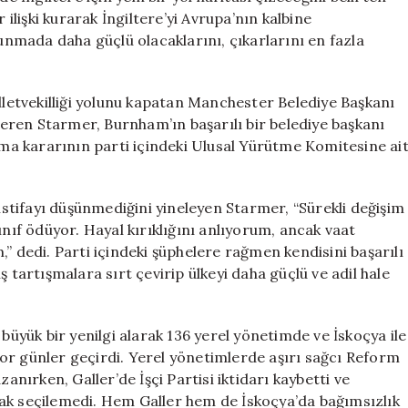
 ilişki kurarak İngiltere’yi Avrupa’nın kalbine
vunmada daha güçlü olacaklarını, çıkarlarını en fazla
etvekilliği yolunu kapatan Manchester Belediye Başkanı
ren Starmer, Burnham’ın başarılı bir belediye başkanı
olma kararının parti içindeki Ulusal Yürütme Komitesine ai
tifayı düşünmediğini yineleyen Starmer, “Sürekli değişim
ınıf ödüyor. Hayal kırıklığını anlıyorum, ancak vaat
” dedi. Parti içindeki şüphelere rağmen kendisini başarılı
 tartışmalara sırt çevirip ülkeyi daha güçlü ve adil hale
 büyük bir yenilgi alarak 136 yerel yönetimde ve İskoçya ile
or günler geçirdi. Yerel yönetimlerde aşırı sağcı Reform
anırken, Galler’de İşçi Partisi iktidarı kaybetti ve
ak seçilemedi. Hem Galler hem de İskoçya’da bağımsızlık