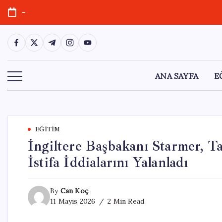
Skip
-
to
content
https://www.facebook.com/
https://twitter.com/
https://t.me/
https://www.instagram.com/
https://youtube.com/
ANA SAYFA
E
EĞITIM
İngiltere Başbakanı Starmer, T
İstifa İddialarını Yalanladı
By
Can Koç
11 Mayıs 2026
2 Min Read