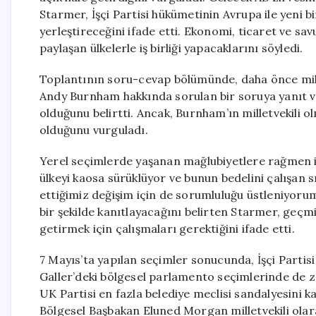
Starmer, İşçi Partisi hükümetinin Avrupa ile yeni bir
yerleştireceğini ifade etti. Ekonomi, ticaret ve sa
paylaşan ülkelerle iş birliği yapacaklarını söyledi.
Toplantının soru-cevap bölümünde, daha önce mill
Andy Burnham hakkında sorulan bir soruya yanıt ve
olduğunu belirtti. Ancak, Burnham’ın milletvekili 
olduğunu vurguladı.
Yerel seçimlerde yaşanan mağlubiyetlere rağmen is
ülkeyi kaosa sürüklüyor ve bunun bedelini çalışan s
ettiğimiz değişim için de sorumluluğu üstleniyorum,
bir şekilde kanıtlayacağını belirten Starmer, geçmiş
getirmek için çalışmaları gerektiğini ifade etti.
7 Mayıs’ta yapılan seçimler sonucunda, İşçi Partisi
Galler’deki bölgesel parlamento seçimlerinde de z
UK Partisi en fazla belediye meclisi sandalyesini kaz
Bölgesel Başbakan Eluned Morgan milletvekili olar