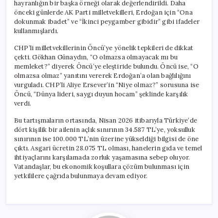
hayranlığın bir başka örneği olarak değerlendirildi. Daha
önceki günlerde AK Parti milletvekilleri, Erdoğan için “Ona
dokunmak ibadet” ve “İkinci peygamber gibidir” gibi ifadeler
kullanmışlardı.
CHP’li milletvekillerinin Öncü’ye yönelik tepkileri de dikkat
çekti. Gökhan Günaydın, “O olmazsa olmayacak mı bu
memleket?” diyerek Öncü’ye eleştiride bulundu. Öncü ise, “O
olmazsa olmaz” yanıtını vererek Erdoğan’a olan bağlılığını
vurguladı. CHP’li Aliye Ersever’in “Niye olmaz?” sorusuna ise
Öncü, “Dünya lideri, saygı duyun hocam” şeklinde karşılık
verdi.
Bu tartışmaların ortasında, Nisan 2026 itibarıyla Türkiye’de
dört kişilik bir ailenin açlık sınırının 34.587 TL’ye, yoksulluk
sınırının ise 100.000 TL’nin üzerine yükseldiği bilgisi de öne
çıktı. Asgari ücretin 28.075 TL olması, hanelerin gıda ve temel
ihtiyaçlarını karşılamada zorluk yaşamasına sebep oluyor.
Vatandaşlar, bu ekonomik koşullara çözüm bulunması için
yetkililere çağrıda bulunmaya devam ediyor.