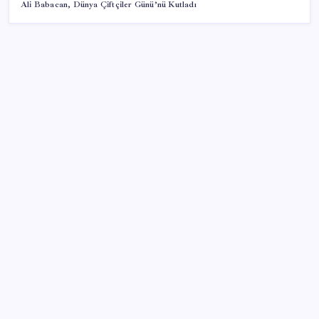
Ali Babacan, Dünya Çiftçiler Günü’nü Kutladı
SON YAZILAR
Butlan yönetiminden dikkat çeken ‘transfer’ yorumu:
‘Demek ki AK Parti, CHP’ye yaklaştı’
ABD ile ticaret gerilimine rağmen artış: Çin malları
tüm dünyayı sarıyor
Son dakika… Menderes Belediye Başkanı İlkay Çiçek
‘kesin ihraç’ talebiyle tedbirli olarak disipline sevk
edildi