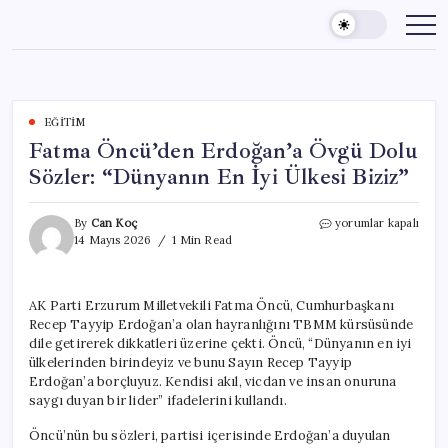
Skip
to
content
EĞITIM
Fatma Öncü’den Erdoğan’a Övgü Dolu
Sözler: “Dünyanın En İyi Ülkesi Biziz”
Fatma
By
Can Koç
yorumlar kapalı
Öncü’den
14 Mayıs 2026
1 Min Read
Erdoğan’a
Övgü
Dolu
AK Parti Erzurum Milletvekili Fatma Öncü, Cumhurbaşkanı
Sözler:
Recep Tayyip Erdoğan’a olan hayranlığını TBMM kürsüsünde
“Dünyanın
En
dile getirerek dikkatleri üzerine çekti. Öncü, “Dünyanın en iyi
İyi
ülkelerinden birindeyiz ve bunu Sayın Recep Tayyip
Ülkesi
Erdoğan’a borçluyuz. Kendisi akıl, vicdan ve insan onuruna
Biziz”
saygı duyan bir lider” ifadelerini kullandı.
için
Öncü’nün bu sözleri, partisi içerisinde Erdoğan’a duyulan