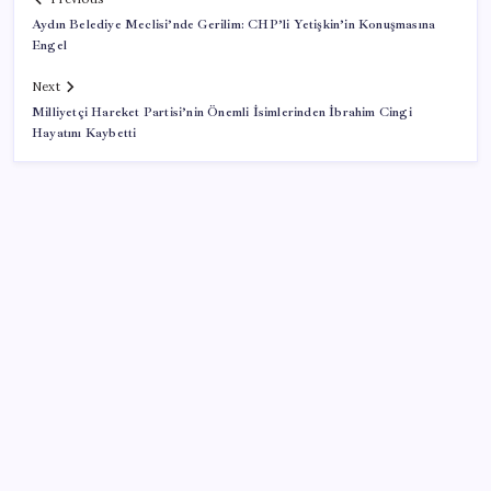
Aydın Belediye Meclisi’nde Gerilim: CHP’li Yetişkin’in Konuşmasına
Engel
Next
Milliyetçi Hareket Partisi’nin Önemli İsimlerinden İbrahim Cingi
Hayatını Kaybetti
SON YAZILAR
KOBİ’ler için akıllı üretim üssü
VakıfBank ikinci çeyrekte 16,7 milyar TL net kâr elde
etti