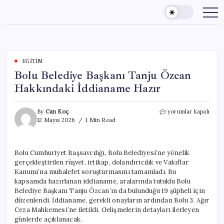
Skip
to
content
EĞITIM
Bolu Belediye Başkanı Tanju Özcan
Hakkındaki İddianame Hazır
Bolu
By
Can Koç
yorumlar kapalı
Belediye
12 Mayıs 2026
1 Min Read
Başkanı
Tanju
Özcan
Bolu Cumhuriyet Başsavcılığı, Bolu Belediyesi’ne yönelik
Hakkındaki
gerçekleştirilen rüşvet, irtikap, dolandırıcılık ve Vakıflar
İddianame
Hazır
Kanunu’na muhalefet soruşturmasını tamamladı. Bu
için
kapsamda hazırlanan iddianame, aralarında tutuklu Bolu
Belediye Başkanı Tanju Özcan’ın da bulunduğu 19 şüpheli için
düzenlendi. İddianame, gerekli onayların ardından Bolu 3. Ağır
Ceza Mahkemesi’ne iletildi. Gelişmelerin detayları ilerleyen
günlerde açıklanacak.