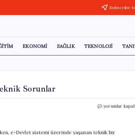
Subscribe t
ĞİTİM
EKONOMİ
SAĞLIK
TEKNOLOJİ
TANI
Teknik Sorunlar
Ara
yorumlar kapal
Seçimlerde
E-
Devlet’teki
Teknik
rken, e-Devlet sistemi üzerinde yaşanan teknik bir