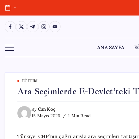
Skip
-
to
content
https://www.facebook.com/
https://twitter.com/
https://t.me/
https://www.instagram.com/
https://youtube.com/
ANA SAYFA
E
EĞITIM
Ara Seçimlerde E-Devlet’teki 
By
Can Koç
15 Mayıs 2026
1 Min Read
Türkiye, CHP’nin çağrılarıyla ara seçimleri tartışı