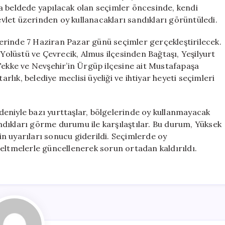
Sorunlar
a beldede yapılacak olan seçimler öncesinde, kendi
için
let üzerinden oy kullanacakları sandıkları görüntüledi.
erinde 7 Haziran Pazar günü seçimler gerçekleştirilecek.
 Yolüstü ve Çevrecik, Almus ilçesinden Bağtaşı, Yeşilyurt
Tekke ve Nevşehir’in Ürgüp ilçesine ait Mustafapaşa
arlık, belediye meclisi üyeliği ve ihtiyar heyeti seçimleri
eniyle bazı yurttaşlar, bölgelerinde oy kullanmayacak
dıkları görme durumu ile karşılaştılar. Bu durum, Yüksek
nin uyarıları sonucu giderildi. Seçimlerde oy
eltmelerle güncellenerek sorun ortadan kaldırıldı.