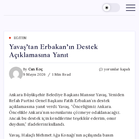
Skip
to
content
EĞITIM
Yavaş’tan Erbakan’ın Destek
Açıklamasına Yanıt
Yavaş’tan
By
Can Koç
yorumlar kapalı
Erbakan’ın
9 Mayıs 2026
1 Min Read
Destek
Açıklamasına
Yanıt
Ankara Büyükşehir Belediye Başkanı Mansur Yavaş, Yeniden
için
Refah Partisi Genel Başkanı Fatih Erbakan’ın destek
açıklamasına yanıt verdi. Yavaş, “Önceliğimiz Ankara.
Öncelikle Ankara’nın sorunlarını çözmeye odaklanacağız.
Ancak bu destek için kendilerine teşekkür ederim, onur
duydum,” ifadelerini kullandı.
Yavaş, Halaçlı Mehmet Ağa Konağı’nın açılışında basın