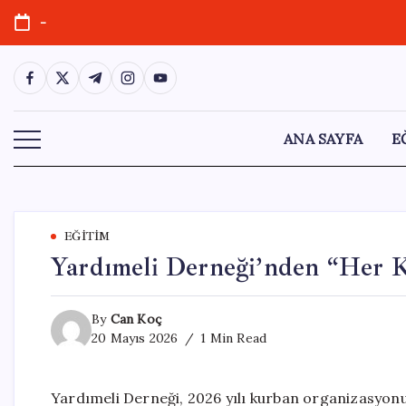
Skip
-
to
content
https://www.facebook.com/
https://twitter.com/
https://t.me/
https://www.instagram.com/
https://youtube.com/
ANA SAYFA
E
EĞITIM
Yardımeli Derneği’nden “Her K
By
Can Koç
20 Mayıs 2026
1 Min Read
Yardımeli Derneği, 2026 yılı kurban organizasyonu