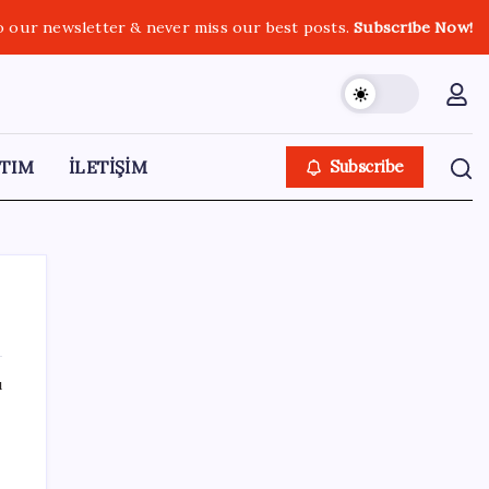
o our newsletter & never miss our best posts.
Subscribe Now!
TIM
İLETİŞİM
Subscribe
ı
SON YAZILAR
Google Pixel Watch 5 Sızdırıldı: İşte
Detaylar