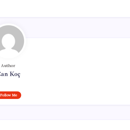
Author
an Koç
Follow Me