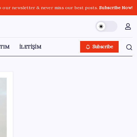
o our newsletter & never miss our best posts.
Subscribe Now!
TIM
İLETİŞİM
Subscribe
SON YAZILAR
Telefonlar Direkt Uyduya Bağlanacak:
Starlink Mobile Geliyor