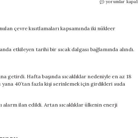
Sıcak
yorumlar kapal
hava
dalgası
ülkeyi
esir
nulan çevre kısıtlamaları kapsamında iki nükleer
aldı:
Fransa’da
iki
 anda etkileyen tarihi bir sıcak dalgası bağlamında alındı.
nükleer
reaktörde
faaliyetler
durdu
a getirdi. Hafta başında sıcaklıklar nedeniyle en az 18
için
 yana 40’tan fazla kişi serinlemek için girdikleri suda
larm ilan edildi. Artan sıcaklıklar ülkenin enerji