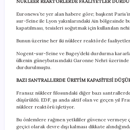
NÜKLEER REAKTÖRLERDE FAALİYETLER DURD
Euronews’te yer alan habere göre; başkent Paris
sur-Seine ile Lyon yakınlarındaki Ain bölgesinde 
kapatılması, tesisleri soğutmak için kullanılan nehi
Bunun üzerine her iki nükleer reaktörde faaliyetle
Nogent-sur-Seine ve Bugey’deki durdurma kararlar
ülkenin güneybatısındaki Garonne Nehri üzerinde b
durdurulmuştu.
BAZI SANTRALLERDE ÜRETİM KAPASİTESİ D
ÜŞÜ
Fransız nükleer filosundaki diğer bazı santraller
düşürüldü. EDF, şu anda aktif olan ve geçen yıl Fra
nükleer reaktörü işletiyor.
Bu önlemlere rağmen yetkililer güvence vermeye çalı
geçici olarak devre dışı kalması dikkate alındığınd