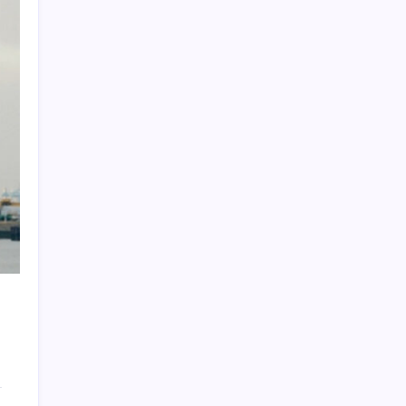
iPhone 18 Pro Ne Zaman Tanıtılacak?
İmam hatipliler, imam hatip seçmedi
Kia EV2 Türkiye Yolcusu: İşte Beklenen
Fiyat ve Özellikler
Bakan Bolat: Türkiye ve İspanya hem
stratejik ortak hem de dost
ASELSAN’dan Kritik Başarı: Yerli ve Milli
Kızılötesi Dedektörler
Son Dakika… Ağustos kira zam oranı belli
oldu
Diyabetiniz varsa kalbinize dikkat!
PS5 için Yeterli RAM Stoğu Var mı?
Erdoğan duyurdu: ‘Türkiye Lübnan’da
göreve hazır’