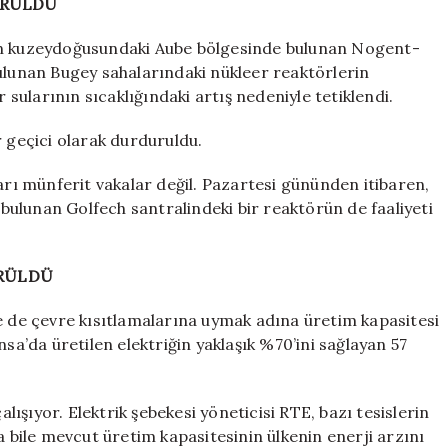
URULDU
’in kuzeydoğusundaki Aube bölgesinde bulunan Nogent-
bulunan Bugey sahalarındaki nükleer reaktörlerin
r sularının sıcaklığındaki artış nedeniyle tetiklendi.
r geçici olarak durduruldu.
ı münferit vakalar değil. Pazartesi gününden itibaren,
ulunan Golfech santralindeki bir reaktörün de faaliyeti
RÜLDÜ
de de çevre kısıtlamalarına uymak adına üretim kapasitesi
nsa’da üretilen elektriğin yaklaşık %70’ini sağlayan 57
şıyor. Elektrik şebekesi yöneticisi RTE, bazı tesislerin
a bile mevcut üretim kapasitesinin ülkenin enerji arzını