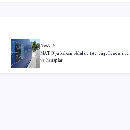
Next
NATO’ya kalkan oldular: İşte engellenen sitel
ve hesaplar
Office Lisans Satın Al
valorant aimbot