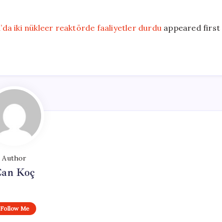
a’da iki nükleer reaktörde faaliyetler durdu
appeared first
Author
an Koç
Follow Me