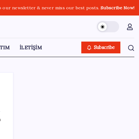
o our newsletter & never miss our best posts.
Subscribe Now!
TIM
İLETİŞİM
Subscribe
SON YAZILAR
ı
Huawei Nova 16 SE 8500mAh Batarya ve
Uydu Bağlantısı ile Tanıtıldı