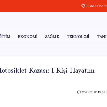
Subscribe t
ĞİTİM
EKONOMİ
SAĞLIK
TEKNOLOJİ
TANI
tosiklet Kazası: 1 Kişi Hayatını
Sakartepe
yorumlar kapal
Rampasında
Trajik
Motosiklet