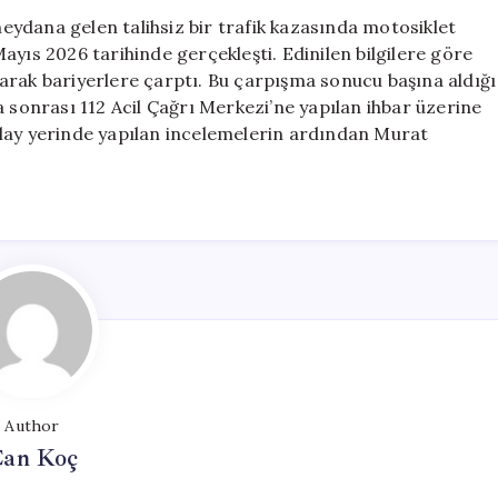
Kazası:
ydana gelen talihsiz bir trafik kazasında motosiklet
1
ayıs 2026 tarihinde gerçekleşti. Edinilen bilgilere göre
Kişi
arak bariyerlere çarptı. Bu çarpışma sonucu başına aldığı
Hayatını
a sonrası 112 Acil Çağrı Merkezi’ne yapılan ihbar üzerine
Kaybetti
. Olay yerinde yapılan incelemelerin ardından Murat
için
Author
an Koç