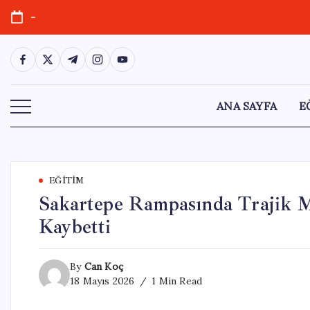
Skip
-
to
content
https://www.facebook.com/
https://twitter.com/
https://t.me/
https://www.instagram.com/
https://youtube.com/
ANA SAYFA
E
EĞITIM
Sakartepe Rampasında Trajik Mo
Kaybetti
By
Can Koç
18 Mayıs 2026
1 Min Read