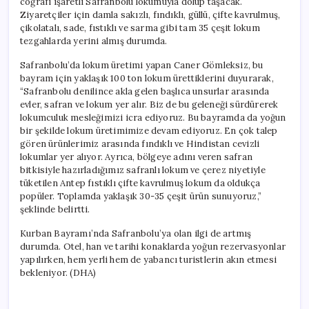
coğrafi işaretli Safranbolu lokumuyla dolup taşacak.
Ziyaretçiler için damla sakızlı, fındıklı, güllü, çifte kavrulmuş,
çikolatalı, sade, fıstıklı ve sarma gibi tam 35 çeşit lokum
tezgahlarda yerini almış durumda.
Safranbolu’da lokum üretimi yapan Caner Gömleksiz, bu
bayram için yaklaşık 100 ton lokum ürettiklerini duyurarak,
“Safranbolu denilince akla gelen başlıca unsurlar arasında
evler, safran ve lokum yer alır. Biz de bu geleneği sürdürerek
lokumculuk mesleğimizi icra ediyoruz. Bu bayramda da yoğun
bir şekilde lokum üretimimize devam ediyoruz. En çok talep
gören ürünlerimiz arasında fındıklı ve Hindistan cevizli
lokumlar yer alıyor. Ayrıca, bölgeye adını veren safran
bitkisiyle hazırladığımız safranlı lokum ve çerez niyetiyle
tüketilen Antep fıstıklı çifte kavrulmuş lokum da oldukça
popüler. Toplamda yaklaşık 30-35 çeşit ürün sunuyoruz,”
şeklinde belirtti.
Kurban Bayramı’nda Safranbolu’ya olan ilgi de artmış
durumda. Otel, han ve tarihi konaklarda yoğun rezervasyonlar
yapılırken, hem yerli hem de yabancı turistlerin akın etmesi
bekleniyor. (DHA)