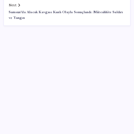
Next
Samsun’da Alacak Kavgası Kanlı Olayla Sonuçlandı: Müteahhite Saldırı
ve Yangın
SON YAZILAR
Trump’ın telefon trafiği ve sürpriz faiz sinyali:
Fed’de neler oluyor?
‘Çerçeve yasa’yı imzalamamış, paylaşımı dikkat
çekmişti: MHP’den ‘İzzet Ulvi Yönter’ açıklaması
Güney Kore’de yapay zekayla üretilen şarkılara