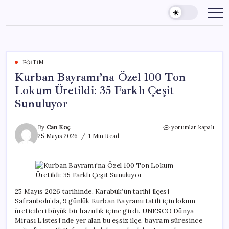
Skip
to
content
EĞITIM
Kurban Bayramı’na Özel 100 Ton
Lokum Üretildi: 35 Farklı Çeşit
Sunuluyor
Kurban
By
Can Koç
yorumlar kapalı
Bayramı’na
25 Mayıs 2026
1 Min Read
Özel
100
Ton
Lokum
Üretildi:
35
25 Mayıs 2026 tarihinde, Karabük’ün tarihi ilçesi
Farklı
Safranbolu’da, 9 günlük Kurban Bayramı tatili için lokum
Çeşit
üreticileri büyük bir hazırlık içine girdi. UNESCO Dünya
Sunuluyor
Mirası Listesi’nde yer alan bu eşsiz ilçe, bayram süresince
için