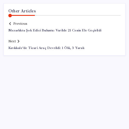
Other Articles
Previous
Mezarlıkta Şok Edici Buluntu: Varilde 21 Cenin Ele Geçirildi
Next
Kırıkkale’de Ticari Araç Devrildi: 1 Ölü, 3 Yaralı
SON YAZILAR
Güney Kore’de yapay zekayla üretilen şarkılara