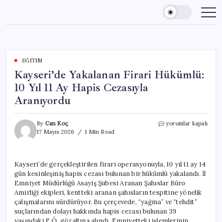
Skip
to
content
EĞITIM
Kayseri’de Yakalanan Firari Hükümlü:
10 Yıl 11 Ay Hapis Cezasıyla
Aranıyordu
Kayseri’de
By
Can Koç
yorumlar kapalı
Yakalanan
17 Mayıs 2026
1 Min Read
Firari
Hükümlü:
10
Kayseri’de gerçekleştirilen firari operasyonuyla, 10 yıl 11 ay 14
Yıl
gün kesinleşmiş hapis cezası bulunan bir hükümlü yakalandı. İl
11
Ay
Emniyet Müdürlüğü Asayiş Şubesi Aranan Şahıslar Büro
Hapis
Amirliği ekipleri, kentteki aranan şahısların tespitine yönelik
Cezasıyla
çalışmalarını sürdürüyor. Bu çerçevede, “yağma” ve “tehdit”
Aranıyordu
suçlarından dolayı hakkında hapis cezası bulunan 39
için
yaşındaki E.Ö. gözaltına alındı. Emniyetteki işlemlerinin