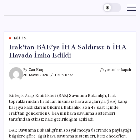
Skip
to
content
EĞITIM
Irak’tan BAE’ye İHA Saldırısı: 6 İHA
Havada İmha Edildi
Irak’tan
By
Can Koç
yorumlar kapalı
BAE’ye
20 Mayıs 2026
1 Min Read
İHA
Saldırısı:
6
Birleşik Arap Emirlikleri (BAE) Savunma Bakanlığı, Irak
İHA
topraklarından fırlatılan insansız hava araçlarıyla (İHA) karşı
Havada
İmha
karşıya kaldıklarını bildirdi. Bakanlık, son 48 saat içinde
Edildi
Irak’tan gönderilen 6 İHA’nın hava savunma sistemleri
için
tarafından etkisiz hale getirildiğini açıkladı.
BAE Savunma Bakanlığı’nın sosyal medya üzerinden paylaştığı
bilgilere göre, ilgili hava savunma sistemleri, kritik hedefleri