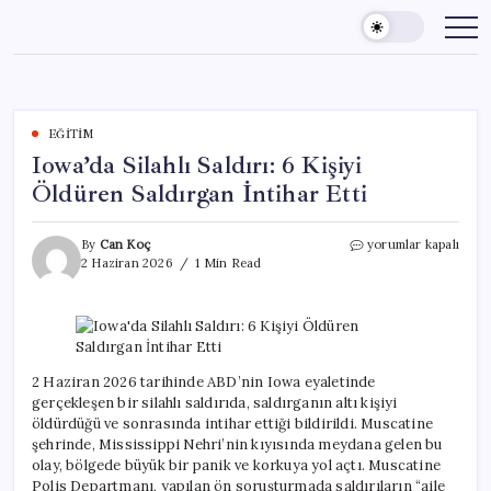
Skip
to
content
EĞITIM
Iowa’da Silahlı Saldırı: 6 Kişiyi
Öldüren Saldırgan İntihar Etti
Iowa’da
By
Can Koç
yorumlar kapalı
Silahlı
2 Haziran 2026
1 Min Read
Saldırı:
6
Kişiyi
Öldüren
Saldırgan
İntihar
2 Haziran 2026 tarihinde ABD’nin Iowa eyaletinde
Etti
gerçekleşen bir silahlı saldırıda, saldırganın altı kişiyi
için
öldürdüğü ve sonrasında intihar ettiği bildirildi. Muscatine
şehrinde, Mississippi Nehri’nin kıyısında meydana gelen bu
olay, bölgede büyük bir panik ve korkuya yol açtı. Muscatine
Polis Departmanı, yapılan ön soruşturmada saldırıların “aile