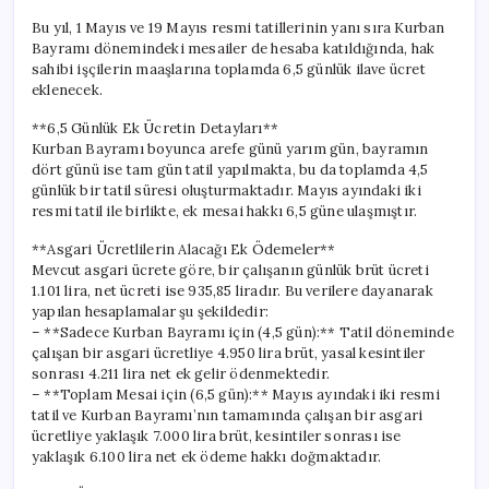
Bu yıl, 1 Mayıs ve 19 Mayıs resmi tatillerinin yanı sıra Kurban
Bayramı dönemindeki mesailer de hesaba katıldığında, hak
sahibi işçilerin maaşlarına toplamda 6,5 günlük ilave ücret
eklenecek.
**6,5 Günlük Ek Ücretin Detayları**
Kurban Bayramı boyunca arefe günü yarım gün, bayramın
dört günü ise tam gün tatil yapılmakta, bu da toplamda 4,5
günlük bir tatil süresi oluşturmaktadır. Mayıs ayındaki iki
resmi tatil ile birlikte, ek mesai hakkı 6,5 güne ulaşmıştır.
**Asgari Ücretlilerin Alacağı Ek Ödemeler**
Mevcut asgari ücrete göre, bir çalışanın günlük brüt ücreti
1.101 lira, net ücreti ise 935,85 liradır. Bu verilere dayanarak
yapılan hesaplamalar şu şekildedir:
– **Sadece Kurban Bayramı için (4,5 gün):** Tatil döneminde
çalışan bir asgari ücretliye 4.950 lira brüt, yasal kesintiler
sonrası 4.211 lira net ek gelir ödenmektedir.
– **Toplam Mesai için (6,5 gün):** Mayıs ayındaki iki resmi
tatil ve Kurban Bayramı’nın tamamında çalışan bir asgari
ücretliye yaklaşık 7.000 lira brüt, kesintiler sonrası ise
yaklaşık 6.100 lira net ek ödeme hakkı doğmaktadır.