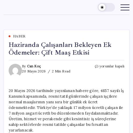
Skip
to
content
HABER
Haziranda Çalışanları Bekleyen Ek
Ödemeler: Çift Maaş Etkisi
Haziranda
By
Can Koç
yorumlar kapalı
Çalışanları
20 Mayıs 2026
2 Min Read
Bekleyen
Ek
Ödemeler:
20 Mayıs 2026 tarihinde yayınlanan habere göre, 4857 sayılı İş
Çift
Kanunu kapsamında, resmi tatil günlerinde çalışan işçilere
Maaş
Etkisi
normal maaşlarının yanı sıra bir günlük ek ücret
için
ödenmektedir. Türkiye’de yaklaşık 17 milyon ücretli çalışan ile
7 milyon asgari ücretli bu düzenlemeden faydalanmaktadır.
Üretim, hizmet ve perakende gibi kesintisiz iş süreçlerine
sahip sektörlerde resmi tatilde çalışanlar bu fırsattan
yararlanacak.