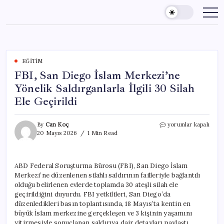
Skip
to
content
EĞITIM
FBI, San Diego İslam Merkezi’ne
Yönelik Saldırganlarla İlgili 30 Silah
Ele Geçirildi
FBI,
By
Can Koç
yorumlar kapalı
San
20 Mayıs 2026
1 Min Read
Diego
İslam
Merkezi’ne
ABD Federal Soruşturma Bürosu (FBI), San Diego İslam
Yönelik
Merkezi’ne düzenlenen silahlı saldırının failleriyle bağlantılı
Saldırganlarla
İlgili
olduğu belirlenen evlerde toplamda 30 ateşli silah ele
30
geçirildiğini duyurdu. FBI yetkilileri, San Diego’da
Silah
düzenledikleri basın toplantısında, 18 Mayıs’ta kentin en
Ele
büyük İslam merkezine gerçekleşen ve 3 kişinin yaşamını
Geçirildi
yitirmesiyle sonuçlanan saldırıya dair detayları paylaştı.