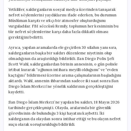
için
Yetkililer, saldırganların sosyal medya üzerinden tanışarak
nefret söylemlerini yaydıklarını ifade ederken, bu durumun
Müslüman karşıtı ve ırkçı bir atmosfer oluşturduğunu
vurguladılar. FBI sözcüsü Remily, toplumun her kesiminin bu
tür nefret söylemlerine karşı daha fazla dikkatli olması
gerektiğini belirtti.
Ayrıca, yapılan aramalarda ele geçirilen 30 silahın yanı sıra,
saldırganların başka bir saldırı düzenleme niyetinin olup
olmadığının da araştırıldığı bildirildi. San Diego Polis Şefi
Scott Wahl, saldırganlardan birinin annesinin, o gün polisle
irtibat kurarak “oğlunun intihara meyilli olduğunu” ve “evden
kaçtığını” bildirmesi üzerine arama çalışmalarının başladığını
aktardı. Wahl, annenin ihbarından sadece iki saat sonra San
Diego İslam Merkezi’ne yönelik saldırının gerçekleştiğini
kaydetti.
San Diego İslam Merkezi’ne yapılan bu saldırı, 18 Mayıs 2026
tarihinde gerçekleşmişti. Olayda, aralarında bir güvenlik
görevlisinin de bulunduğu 3 kişi hayatını kaybetti. İki
saldırganın da olaydan sonra intihar ettiği ve bu olayın nefret
suçu olarak soruşturulduğu bildirildi.