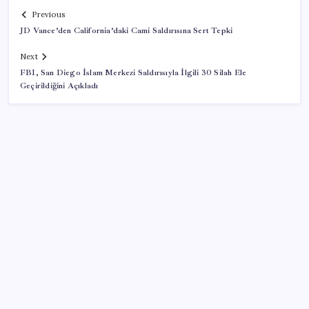
Previous
JD Vance’den California’daki Cami Saldırısına Sert Tepki
Next
FBI, San Diego İslam Merkezi Saldırısıyla İlgili 30 Silah Ele
Geçirildiğini Açıkladı
SON YAZILAR
KOBİ’ler için akıllı üretim üssü
VakıfBank ikinci çeyrekte 16,7 milyar TL net kâr elde
etti