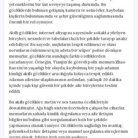
yeteneklerini bir üst seviyeye taşımış durumda. Bu
gözlüklerde bulunan gelişmiş kamera ve sensörler, kaybolan
kişilerin bulunmasında ve şehir güvenliğinin sağlanmasında
önemli bir rol oynuyor.
Akıllı gözlükler, internet altyapısı sayesinde sokakta yürüyen
bireyleri, nesneleri ve tabelaları hızlı bir şekilde tarayıp analiz
edebiliyor. Bu sayede, suçluların tespit edilmesi ve olası
sorunların önlenmesi için adeta bir ‘süper’ polise dönüşen
memurlar, gözlüklerin sunduğu farklı özelliklerden
yararlanıyor. Örneğin, Tianjin’de görevli polis memuru Zhao
Baoxin’in yaşadığı bir olayda, kaybolmuş bir yaşlı adamın
kimliği akıllı gözlükler aracılığıyla kolayca tespit edildi.
Adamın ailesine ulaşılmasının ardından, yaklaşık 20 dakika
içinde yaşlı kişi güvenli bir şekilde aile bireylerine teslim
edildi.
Bu akıllı gözlükler, metin ve ses tanıma özellikleriyle
donatılmıştır. Ağa bağlı sistem üzerinden çalışan bu cihazlar,
memurların sahada kimlik doğrulama veya aile iletişim
bilgilerini bulma gibi sorgulamaları hızlı bir şekilde
yapmasına olanak tanıyor. Gözlüklerin sağladığı bu avantaj,
geleneksel telsiz iletişimi veya manuel sorgulama süreçlerinin
yerini alarak, bilgiye hızlı erişim sağlıyor.