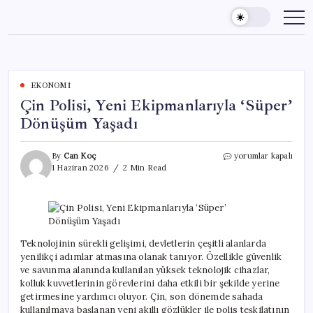
Skip
to
content
EKONOMI
Çin Polisi, Yeni Ekipmanlarıyla ‘Süper’
Dönüşüm Yaşadı
Çin
By
Can Koç
yorumlar kapalı
Polisi,
1 Haziran 2026
2 Min Read
Yeni
Ekipmanlarıyla
‘Süper’
Dönüşüm
Yaşadı
için
Teknolojinin sürekli gelişimi, devletlerin çeşitli alanlarda
yenilikçi adımlar atmasına olanak tanıyor. Özellikle güvenlik
ve savunma alanında kullanılan yüksek teknolojik cihazlar,
kolluk kuvvetlerinin görevlerini daha etkili bir şekilde yerine
getirmesine yardımcı oluyor. Çin, son dönemde sahada
kullanılmaya başlanan yeni akıllı gözlükler ile polis teşkilatının