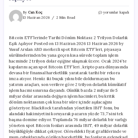
Bitcoin
By
Can Koç
yorumlar kapalı
ETF’lerinde
13 Haziran 2026
2 Min Read
Tarihi
Dönüm
Noktası:
Bitcoin ETF’lerinde Tarihi Dönüm Noktası: 2 Trilyon Dolarlık
2
Eşik Aşılıyor Posted on 13 Haziran 2026 13 Haziran 2026 by
Trilyon
Dolarlık
Yusuf Arslan ABD merkezli spot Bitcoin ETF’leri, piyasaya
Eşik
sürülmelerinden bu yana geçen kısa sürede toplam işlem
Aşılıyor
hacminde 2 trilyon dolar eşiğine ulaşmak üzere. Ocak 2024’te
için
kapılarını açan spot Bitcoin ETF’leri , kripto para dünyasında
devasa bir finansal hareketlilik yaratarak tarihi bir rekora
imza atıyor. Henüz iki buçuk yılını bile doldurmayan bu
yatırım araçları, son verilere göre 2 trilyon dolarlık kümülatif
işlem hacmi sınırına dayandı. Günlük bazda 2 milyar ile 5
milyar dolar arasında değişen işlem hacimleri, bu kritik
dönüm noktasının çok kısa bir süre içinde aşılacağını
gösteriyor. BlackRock tarafından yönetilen IBIT fonu, bu
alandaki hakimiyetini koruyarak pazarın yüzde 73,7’sini tek
başına domine ediyor. Toplamda 76 milyar dolarlık bir varlığı
yöneten spot Bitcoin fonları arasında IBIT, 49 milyar dolarlık
büyüklüğüyle dikkat çekiyor. Görseldeki fiyat grafiklerinde ve
mum çubuklarında görülen hareketlilik, bu fonların geleneksel