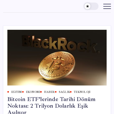
Skip
to
content
EĞITIM
EKONOMI
HABER
SAĞLIK
TEKNOLOJI
Bitcoin ETF’lerinde Tarihi Dönüm
Noktası: 2 Trilyon Dolarlık Eşik
Aşılıyor