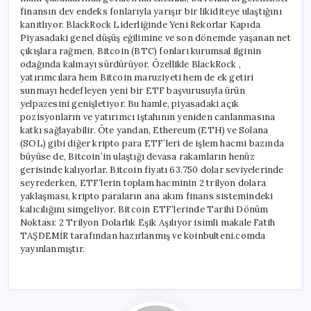
finansın dev endeks fonlarıyla yarışır bir likiditeye ulaştığını
kanıtlıyor. BlackRock Liderliğinde Yeni Rekorlar Kapıda
Piyasadaki genel düşüş eğilimine ve son dönemde yaşanan net
çıkışlara rağmen, Bitcoin (BTC) fonları kurumsal ilginin
odağında kalmayı sürdürüyor. Özellikle BlackRock ,
yatırımcılara hem Bitcoin maruziyeti hem de ek getiri
sunmayı hedefleyen yeni bir ETF başvurusuyla ürün
yelpazesini genişletiyor. Bu hamle, piyasadaki açık
pozisyonların ve yatırımcı iştahının yeniden canlanmasına
katkı sağlayabilir. Öte yandan, Ethereum (ETH) ve Solana
(SOL) gibi diğer kripto para ETF’leri de işlem hacmi bazında
büyüse de, Bitcoin’in ulaştığı devasa rakamların henüz
gerisinde kalıyorlar. Bitcoin fiyatı 63.750 dolar seviyelerinde
seyrederken, ETF’lerin toplam hacminin 2 trilyon dolara
yaklaşması, kripto paraların ana akım finans sistemindeki
kalıcılığını simgeliyor. Bitcoin ETF’lerinde Tarihi Dönüm
Noktası: 2 Trilyon Dolarlık Eşik Aşılıyor isimli makale Fatih
TAŞDEMİR tarafından hazırlanmış ve koinbulteni.comda
yayınlanmıştır.