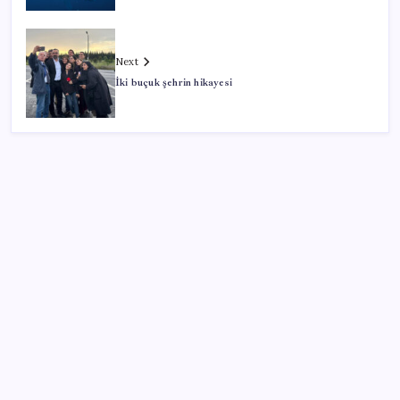
Next
İki buçuk şehrin hikayesi
SON YAZILAR
KOBİ’ler için akıllı üretim üssü
VakıfBank ikinci çeyrekte 16,7 milyar TL net kâr elde
etti