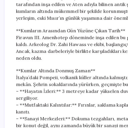
tarafından inşa edilen ve Aten adıyla bilinen antik ş
kumların altında mükemmel bir şekilde korunmuştu.
yerleşim, eski Mısır’ın günlük yaşamına dair önemli
**Kumların Arasından Gün Yüzüne Çıkan Tarih**
Firavun III. Amenhotep döneminde inşa edilen bu gö
kaldı. Arkeolog Dr. Zahi Hawass ve ekibi, başlang
Ancak, kazma darbeleriyle birlikte karşıladıkları k
neden oldu.
**Kumlar Altında Donmuş Zaman**
İtalya’daki Pompeii, volkanik küller altında kalmış
mekân. Şehrin sokaklarında yürürken, geçmişte bu
– **Hayatın İzleri:** 3 metreye kadar yükselen duv
sergiliyor.
– **Mutfaktaki Kalıntılar:** Fırınlar, saklama kapla
kanıtı.
– **Sanayi Merkezleri:** Dokuma tezgahları, metal
bir konut değil, aynı zamanda büyük bir sanayi me