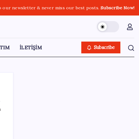
o our newsletter & never miss our best posts.
Subscribe Now!
TIM
İLETİŞİM
Subscribe
ı
SON YAZILAR
İmam hatipliler, imam hatip seçmedi