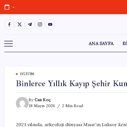
Skip
-
to
content
https://www.facebook.com/
https://twitter.com/
https://t.me/
https://www.instagram.com/
https://youtube.com/
ANA SAYFA
E
EĞITIM
Binlerce Yıllık Kayıp Şehir Ku
By
Can Koç
18 Mayıs 2026
2 Min Read
2021 yılında, arkeoloji dünyası Mısır’ın Luksor ken