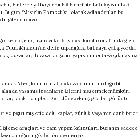
İçinden
ehir, binlerce yıl boyunca Nil Nehri’nin batı kıyısındaki
Gün
 Bugün “Mısır’ın Pompeii’si” olarak adlandırılan bu
Yüzüne
 bilgiler sunuyor.
Çıktı
için
rkemli şehir, uzun yıllar boyunca kumların altında gizli
ıçta Tutankhamun’un defin tapınağını bulmaya çalışıyordu.
erpiç duvarlar, devasa bir şehir yapısının ortaya çıkmasına
tı; ancak Aten, kumların altında zamanın durduğu bir
 alanda yaşamış insanların izlerini hissetmek mümkün.
arlar, sanki sahipleri geri dönecekmiş gibi bir görüntü
rı ve pişirilmiş etle dolu kaplar, günlük yaşamın canlı birer
 işleme araçları ve cam yapım kalıntıları, buranın sadece
rkezi olduğunu gözler önüne seriyor.