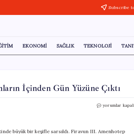
Subscribe t
ĞİTİM
EKONOMİ
SAĞLIK
TEKNOLOJİ
TANI
mların İçinden Gün Yüzüne Çıktı
Binlerce
yorumlar kapal
Yıllık
Kayıp
Şehir
Kumların
tinde büyük bir keşifle sarsıldı. Firavun III. Amenhotep