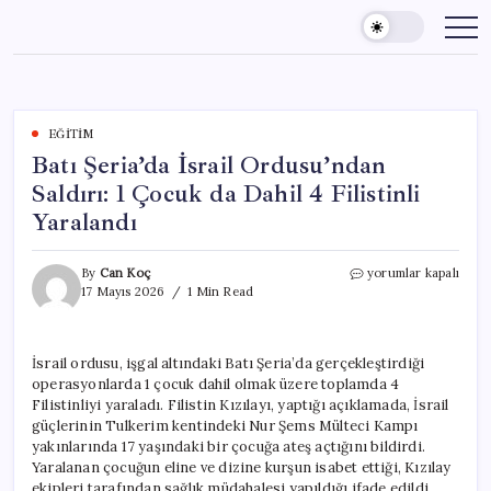
Skip
to
content
EĞITIM
Batı Şeria’da İsrail Ordusu’ndan
Saldırı: 1 Çocuk da Dahil 4 Filistinli
Yaralandı
Batı
By
Can Koç
yorumlar kapalı
Şeria’da
17 Mayıs 2026
1 Min Read
İsrail
Ordusu’ndan
Saldırı:
İsrail ordusu, işgal altındaki Batı Şeria’da gerçekleştirdiği
1
operasyonlarda 1 çocuk dahil olmak üzere toplamda 4
Çocuk
da
Filistinliyi yaraladı. Filistin Kızılayı, yaptığı açıklamada, İsrail
Dahil
güçlerinin Tulkerim kentindeki Nur Şems Mülteci Kampı
4
yakınlarında 17 yaşındaki bir çocuğa ateş açtığını bildirdi.
Filistinli
Yaralanan çocuğun eline ve dizine kurşun isabet ettiği, Kızılay
Yaralandı
ekipleri tarafından sağlık müdahalesi yapıldığı ifade edildi.