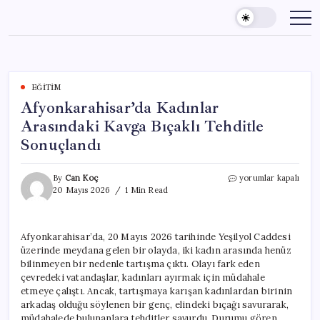
Skip
to
content
EĞITIM
Afyonkarahisar’da Kadınlar
Arasındaki Kavga Bıçaklı Tehditle
Sonuçlandı
Afyonkarahisar’da
By
Can Koç
yorumlar kapalı
Kadınlar
20 Mayıs 2026
1 Min Read
Arasındaki
Kavga
Bıçaklı
Afyonkarahisar’da, 20 Mayıs 2026 tarihinde Yeşilyol Caddesi
Tehditle
üzerinde meydana gelen bir olayda, iki kadın arasında henüz
Sonuçlandı
için
bilinmeyen bir nedenle tartışma çıktı. Olayı fark eden
çevredeki vatandaşlar, kadınları ayırmak için müdahale
etmeye çalıştı. Ancak, tartışmaya karışan kadınlardan birinin
arkadaş olduğu söylenen bir genç, elindeki bıçağı savurarak,
müdahalede bulunanlara tehditler savurdu. Durumu gören