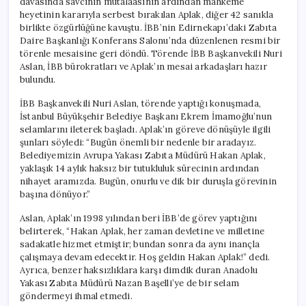
davasında savcının mütalaasının ardından mahkeme
heyetinin kararıyla serbest bırakılan Aplak, diğer 42 sanıkla
birlikte özgürlüğüne kavuştu. İBB’nin Edirnekapı’daki Zabıta
Daire Başkanlığı Konferans Salonu’nda düzenlenen resmi bir
törenle mesaisine geri döndü. Törende İBB Başkanvekili Nuri
Aslan, İBB bürokratları ve Aplak’ın mesai arkadaşları hazır
bulundu.
İBB Başkanvekili Nuri Aslan, törende yaptığı konuşmada,
İstanbul Büyükşehir Belediye Başkanı Ekrem İmamoğlu’nun
selamlarını ileterek başladı. Aplak’ın göreve dönüşüyle ilgili
şunları söyledi: “Bugün önemli bir nedenle bir aradayız.
Belediyemizin Avrupa Yakası Zabıta Müdürü Hakan Aplak,
yaklaşık 14 aylık haksız bir tutukluluk sürecinin ardından
nihayet aramızda. Bugün, onurlu ve dik bir duruşla görevinin
başına dönüyor.”
Aslan, Aplak’ın 1998 yılından beri İBB’de görev yaptığını
belirterek, “Hakan Aplak, her zaman devletine ve milletine
sadakatle hizmet etmiştir; bundan sonra da aynı inançla
çalışmaya devam edecektir. Hoş geldin Hakan Aplak!” dedi.
Ayrıca, benzer haksızlıklara karşı dimdik duran Anadolu
Yakası Zabıta Müdürü Nazan Başelli’ye de bir selam
göndermeyi ihmal etmedi.