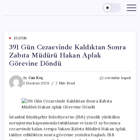
Skip
to
content
EĞITIM
391 Gün Cezaevinde Kaldıktan Sonra
Zabıta Müdürü Hakan Aplak
Görevine Döndü
391
By
Can Koç
yorumlar kapalı
Gün
2 Haziran 2026
2 Min Read
Cezaevinde
Kaldıktan
Sonra
Zabıta
Müdürü
Hakan
İstanbul Büyükşehir Belediyesi’ne (İBB) yönelik yürütülen
Aplak
soruşturma kapsamında tutuklanan ve tam 13 ay boyunca
Görevine
cezaevinde kalan Avrupa Yakası Zabıta Müdürü Hakan Aplak,
Döndü
tahliye edildikten sonra görevine yeniden başladı. İBB
için