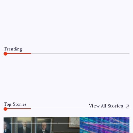
‘Çerçeve yasa’yı imzalamamış,
paylaşımı dikkat çekmişti: MHP’den
‘İzzet Ulvi Yönter’ açıklaması
By
Can Koç
7 Ağustos 2026
Trending
‘Çerçeve yasa’yı imzalamamış, paylaşımı dikkat çekmişti:
MHP’den ‘İzzet Ulvi Yönter’ açıklaması
7 Ağustos 2026
0
Top Stories
View All Stories