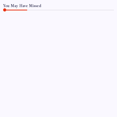
You May Have Missed
EĞITIM
‘Çerçeve yasa’yı imzalamamış, paylaşımı dikkat
çekmişti: MHP’den ‘İzzet Ulvi Yönter’ açıklaması
By
Can Koç