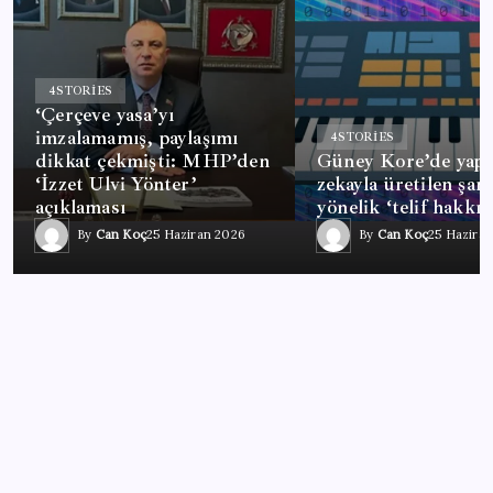
4
STORIES
‘Çerçeve yasa’yı
imzalamamış, paylaşımı
4
STORIES
dikkat çekmişti: MHP’den
Güney Kore’de yapa
‘İzzet Ulvi Yönter’
zekayla üretilen şark
açıklaması
yönelik ‘telif hakkı’
By
Can Koç
25 Haziran 2026
By
Can Koç
25 Hazira