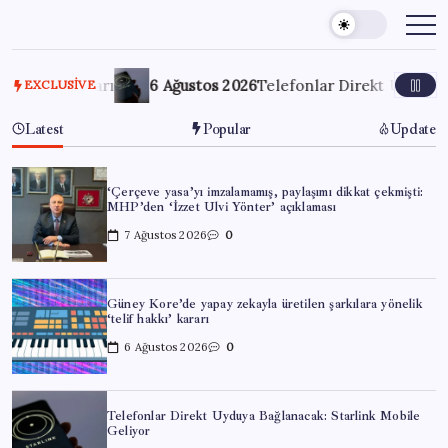
Skip
to
content
’ kararı
6 Ağustos 2026
Telefonlar Direkt Uyduya Bağlanac
EXCLUSIVE
Latest
Popular
Update
‘Çerçeve yasa’yı imzalamamış, paylaşımı dikkat çekmişti:
MHP’den ‘İzzet Ulvi Yönter’ açıklaması
7 Ağustos 2026
0
Güney Kore’de yapay zekayla üretilen şarkılara yönelik
‘telif hakkı’ kararı
6 Ağustos 2026
0
Telefonlar Direkt Uyduya Bağlanacak: Starlink Mobile
Geliyor