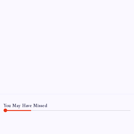
Kategoriler
Eğitim
Ekonomi
Haber
Sağlık
Teknoloji
You May Have Missed