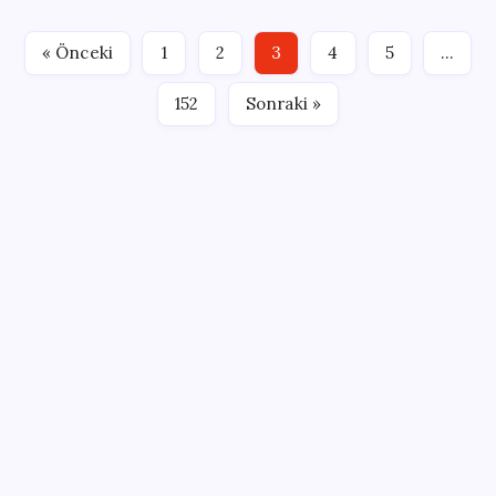
varlığına neden olan kronik bir hastalıktır. Kanda
glikoz (şeker) miktarının uzun süreli olarak yüksek
« Önceki
1
2
3
4
5
…
olması ise kalp…
152
Sonraki »
SON YAZILAR
Google Pixel Watch 5 Sızdırıldı: İşte Detaylar
ABD, İran-Umman anlaşması sonrası ablukayı
kaldıracak
İş Bankası Genel Müdürü Hakan Aran görevden
ayrılıyor
ING’den dolar/TL tahmini