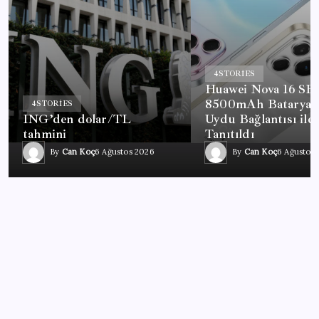
4
STORIES
Huawei Nova 16 SE
8500mAh Batarya 
4
STORIES
ING’den dolar/TL
Uydu Bağlantısı ile
tahmini
Tanıtıldı
By
Can Koç
6 Ağustos 2026
By
Can Koç
6 Ağustos