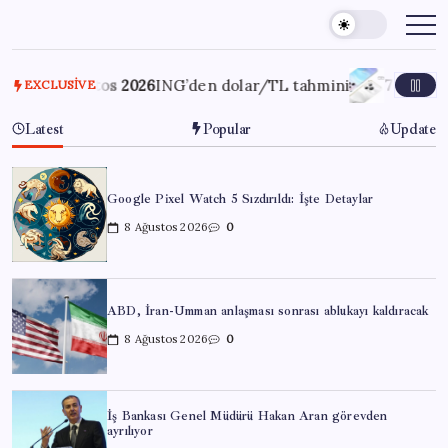
Skip
to
content
Ağustos 2026
ING’den dolar/TL tahmini
7 Ağustos 2026
Hu
EXCLUSIVE
Latest
Popular
Update
Google Pixel Watch 5 Sızdırıldı: İşte Detaylar
8 Ağustos 2026
0
ABD, İran-Umman anlaşması sonrası ablukayı kaldıracak
8 Ağustos 2026
0
İş Bankası Genel Müdürü Hakan Aran görevden
ayrılıyor